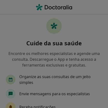
Men
Cirurgião Geral • Lisboa, Lisboa
Filters
• 1
Mapa
Cirurgiões gerais recomendados de Axa em
Cuide da sua saúde
Lisboa
Como classificamos os resultados
Encontre os melhores especialistas e agende uma
consulta. Descarregue o App e tenha acesso a
ferramentas exclusivas e gratuitas.
Organize as suas consultas de um jeito
simples
Envie mensagens para os especialistas
Dr. Lucas Batista
Receba notificações
Cirurgião geral