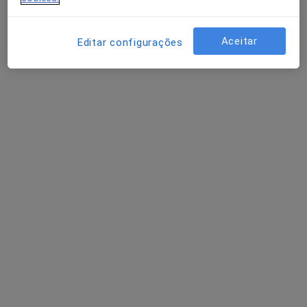
Medical One - Centro Clínico
Consulta domiciliar Cirurgia Geral
desde 100 €
Aceitar
Editar configurações
Esse especialista não oferece agendamento online para esse endereço.
Solicite um atendimento
Rui Ribeiro
Cirurgião geral
Avenida Hospitais C Lisboa 8, Amadora
•
Mapa
Clínica de Santo António