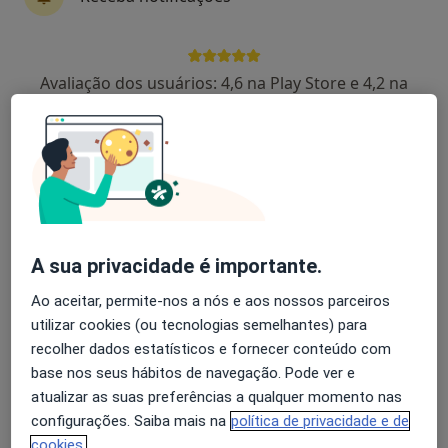
Travessa Arrochela 2, Lisboa
•
Mapa
Hospital de Jesus
Avaliação dos usuários: 4,6 na Play Store e 4,2 na
Esse especialista não oferece agendamento online para esse endereço.
Apple
Solicite um atendimento
A sua privacidade é importante.
Ao aceitar, permite-nos a nós e aos nossos parceiros
utilizar cookies (ou tecnologias semelhantes) para
recolher dados estatísticos e fornecer conteúdo com
Dra. Carolina Catanho
base nos seus hábitos de navegação. Pode ver e
Cirurgião geral
atualizar as suas preferências a qualquer momento nas
1 opinião
configurações. Saiba mais na
política de privacidade e de
Rua Adriano Correia de Oliveira, Lisboa
•
Mapa
cookies.