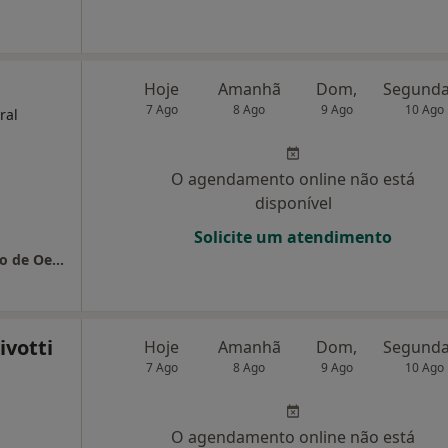
Hoje
Amanhã
Dom,
7 Ago
8 Ago
9 Ago
10 Ago
ral
O agendamento online não está
disponível
Solicite um atendimento
Manuel & Manuela Pinéu-Consultório Médico de Oeiras
ivotti
Hoje
Amanhã
Dom,
7 Ago
8 Ago
9 Ago
10 Ago
O agendamento online não está