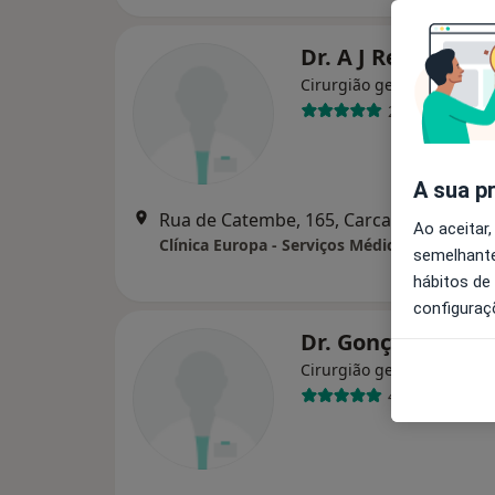
Dr. A J Reis Rivott
Cirurgião geral
2 opiniões
A sua p
Rua de Catembe, 165, Carcavelos
•
Map
Ao aceitar,
Clínica Europa - Serviços Médicos
semelhante
hábitos de
configuraç
Dr. Gonçalo Molin
Cirurgião geral
4 opiniões