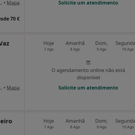
tor Novais Gonçalves,, Cascais
•
Mapa
Solicite um atendimento
esde 70 €
 Vaz
Hoje
Amanhã
Dom,
7 Ago
8 Ago
9 Ago
10 Ago
O agendamento online não está
disponível
s Forças Armadas 12,, Sintra
•
Mapa
Solicite um atendimento
beiro
Hoje
Amanhã
Dom,
7 Ago
8 Ago
9 Ago
10 Ago