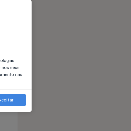
Segunda-feira
Ter,
Qua
Qui,
11 Ago
12 Ago
13 Ago
nologias
e nos seus
momento nas
Segunda-feira
Ter,
Qua
Qui,
11 Ago
12 Ago
13 Ago
Aceitar