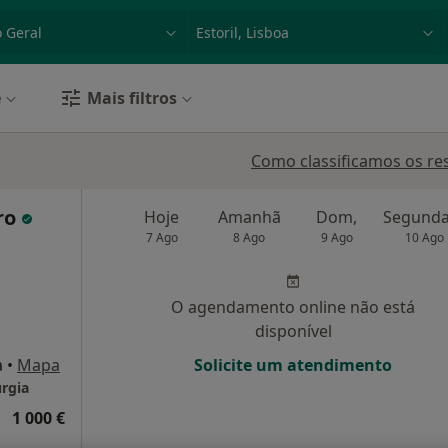
dade, doença ou nome
p. ex. Lisboa
e
Mais filtros
Como classificamos os re
ro
Hoje
Amanhã
Dom,
7 Ago
8 Ago
9 Ago
10 Ago
O agendamento online não está
disponível
a
•
Mapa
Solicite um atendimento
urgia
1 000 €