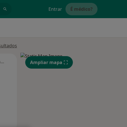
Entrar
É médico?
sultados
Segunda-feira
Ter,
Qua
Qui,
Ampliar mapa
11 Ago
12 Ago
13 Ago