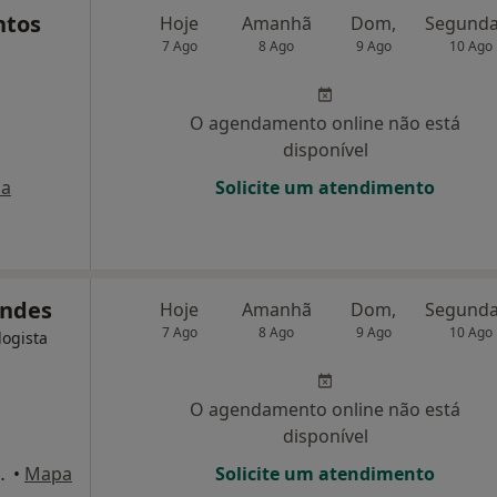
ntos
Hoje
Amanhã
Dom,
7 Ago
8 Ago
9 Ago
10 Ago
O agendamento online não está
disponível
a
Solicite um atendimento
andes
Hoje
Amanhã
Dom,
7 Ago
8 Ago
9 Ago
10 Ago
logista
O agendamento online não está
disponível
-A, Paço de Arcos
•
Mapa
Solicite um atendimento