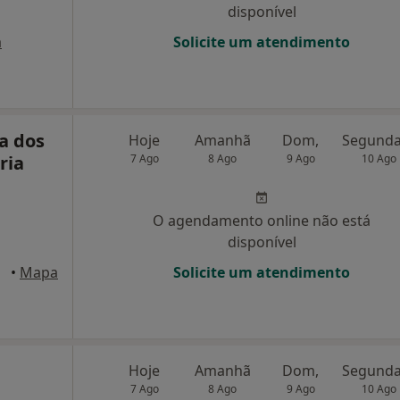
disponível
a
Solicite um atendimento
na dos
Hoje
Amanhã
Dom,
ria
7 Ago
8 Ago
9 Ago
10 Ago
O agendamento online não está
disponível
oril
•
Mapa
Solicite um atendimento
Hoje
Amanhã
Dom,
7 Ago
8 Ago
9 Ago
10 Ago