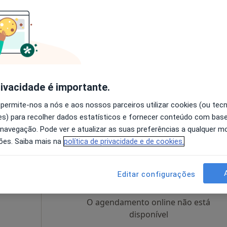
i
Hoje
Amanhã
Dom,
7 Ago
8 Ago
9 Ago
10 Ago
O agendamento online não está
disponível
rivacidade é importante.
a
Solicite um atendimento
 permite-nos a nós e aos nossos parceiros utilizar cookies (ou tec
s) para recolher dados estatísticos e fornecer conteúdo com bas
 navegação. Pode ver e atualizar as suas preferências a qualquer 
ões. Saiba mais na
política de privacidade e de cookies.
ar
Hoje
Amanhã
Dom,
7 Ago
8 Ago
9 Ago
10 Ago
Editar configurações
O agendamento online não está
disponível