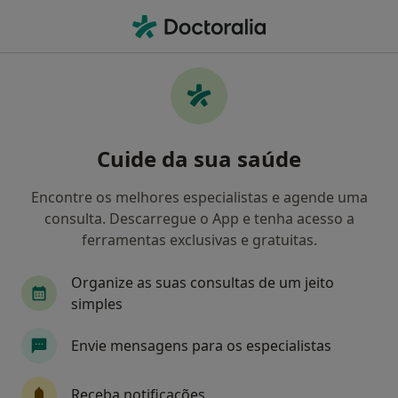
Men
Cirurgião Geral • Lisboa, Lisboa
Filters
• 1
Mapa
Cirurgiões gerais recomendados de Médis
Cuide da sua saúde
em Lisboa
Como classificamos os resultados
Encontre os melhores especialistas e agende uma
consulta. Descarregue o App e tenha acesso a
ferramentas exclusivas e gratuitas.
Organize as suas consultas de um jeito
simples
Envie mensagens para os especialistas
Dr. A J Reis Rivotti
Receba notificações
Cirurgião geral