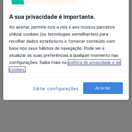
Hospital de Jesus
Esse especialista não oferece agendamento online para esse endereço.
A sua privacidade é importante.
Solicite um atendimento
Ao aceitar, permite-nos a nós e aos nossos parceiros
utilizar cookies (ou tecnologias semelhantes) para
recolher dados estatísticos e fornecer conteúdo com
base nos seus hábitos de navegação. Pode ver e
atualizar as suas preferências a qualquer momento nas
configurações. Saiba mais na
política de privacidade e de
cookies.
Aceitar
Editar configurações
Dra. Carolina Catanho
Cirurgião geral
1 opinião
Rua Adriano Correia de Oliveira, Lisboa
•
Mapa
Medical One - Centro Clínico