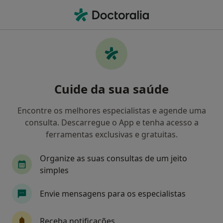
Men
Cirurgião Geral • Baixa Da Banheira, Setúbal
Filters
Mapa
Cirurgiões gerais em Baixa Da Banheira
Cuide da sua saúde
Como classificamos os resultados
Encontre os melhores especialistas e agende uma
consulta. Descarregue o App e tenha acesso a
ferramentas exclusivas e gratuitas.
Organize as suas consultas de um jeito
simples
Envie mensagens para os especialistas
Dr. FERNANDO FERNANDES
Cirurgião geral
Receba notificações