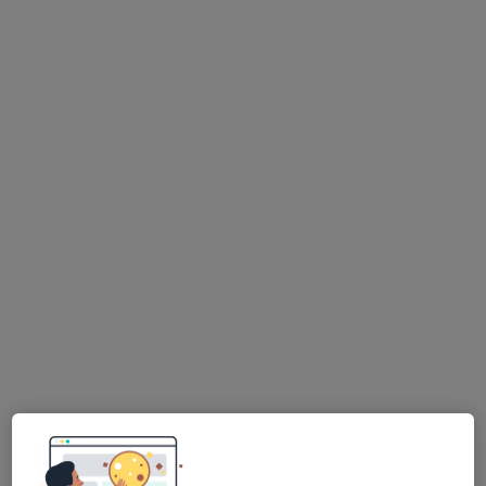
62 opiniões
R. Dr. Gama Barros, 27A, Lisboa
•
Mapa
AS CLÍNICAS - Clínicas Médicas e Dentárias Lisboa
Nenhum profissional neste centro médico tem consultas disponíveis
Mostrar perfil
United Medical Clinic Lisbon (UMC Lisbon)
Cirurgião geral, Especialista em análises clínicas,