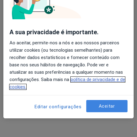
·
Mais
Anátomopatologista
Avenida Defensores de Chaves 73B, Lisboa
•
Mapa
United Medical Clinic Lisbon (UMC Lisbon)
Nenhum profissional neste centro médico tem consultas disponíveis
A sua privacidade é importante.
Mostrar perfil
Ao aceitar, permite-nos a nós e aos nossos parceiros
utilizar cookies (ou tecnologias semelhantes) para
recolher dados estatísticos e fornecer conteúdo com
base nos seus hábitos de navegação. Pode ver e
atualizar as suas preferências a qualquer momento nas
configurações. Saiba mais na
política de privacidade e de
cookies.
Aceitar
Editar configurações
João Gíria
Cirurgião geral
12 opiniões