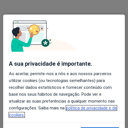
13 opiniões
Avenida da Boavista, 171, Porto
•
Mapa
Hospital Lusíadas Porto
Cirurgia de Catarata
1 000 €
Esse especialista não oferece agendamento online para esse endereço.
Solicite um atendimento
A sua privacidade é importante.
Ao aceitar, permite-nos a nós e aos nossos parceiros
utilizar cookies (ou tecnologias semelhantes) para
recolher dados estatísticos e fornecer conteúdo com
base nos seus hábitos de navegação. Pode ver e
atualizar as suas preferências a qualquer momento nas
configurações. Saiba mais na
política de privacidade e de
cookies.
Dr. Abílio Pinha de Almeida
Dentista