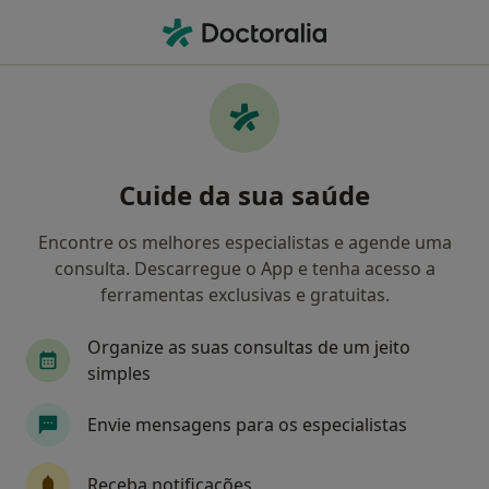
Men
Coface • Vila Nova de Gaia, Porto
Filters
• 1
Mapa
Médicos recomendados de Coface em Vila
Cuide da sua saúde
Nova de Gaia
Como classificamos os resultados
Encontre os melhores especialistas e agende uma
consulta. Descarregue o App e tenha acesso a
ferramentas exclusivas e gratuitas.
Qual é a especialização que procura?
Organize as suas consultas de um jeito
simples
Envie mensagens para os especialistas
Receba notificações