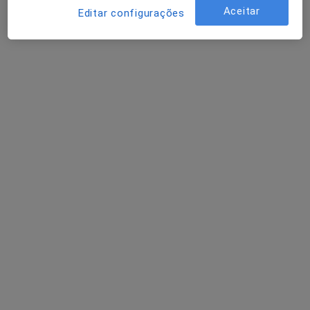
Aceitar
5 opiniões
Editar configurações
Rua Cerco do Porto, 24-1º Andar, Porto
•
Mapa
Clínica Médico Dentária Dr. Abílio Pinha de Almeida, Lda
Esse especialista não oferece agendamento online para esse endereço.
Solicite um atendimento
Dr. António Sousa Vieira
Otorrinolaringologista
8 opiniões