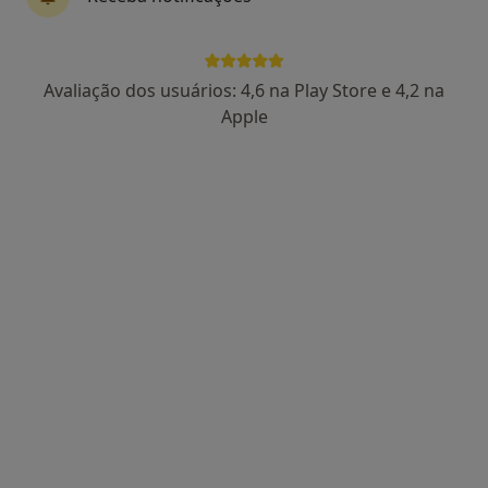
Prof. Luis Moura
Cardiologista
Avaliação dos usuários: 4,6 na Play Store e 4,2 na
11 opiniões
Apple
Avenida da Boavista, 171, Porto
•
Mapa
Hospital Lusíadas Porto
Esse especialista não oferece agendamento online para esse endereço.
Solicite um atendimento