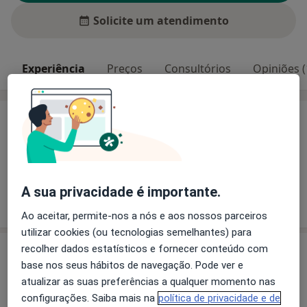
Solicite um atendimento
Experiência
Preços
Consultórios
Opiniões (
Experiência
Pacientes que trato
Adultos
A sua privacidade é importante.
Mostrar mais detalhes
sobre a experiência
Ao aceitar, permite-nos a nós e aos nossos parceiros
utilizar cookies (ou tecnologias semelhantes) para
recolher dados estatísticos e fornecer conteúdo com
Serviços e preços
base nos seus hábitos de navegação. Pode ver e
Ecocardiografia
atualizar as suas preferências a qualquer momento nas
Detalhes
configurações. Saiba mais na
política de privacidade e de