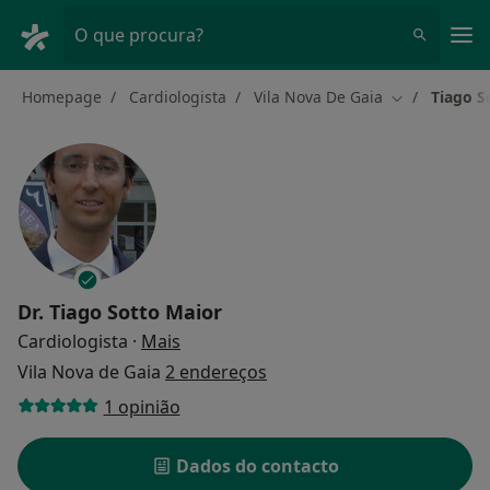
Men
O que procura?
Homepage
Cardiologista
Vila Nova De Gaia
Tiago S
Mudar de cid
Dr.
Tiago Sotto Maior
sobre as especializações
Cardiologista
·
Mais
Vila Nova de Gaia
2 endereços
1 opinião
Dados do contacto