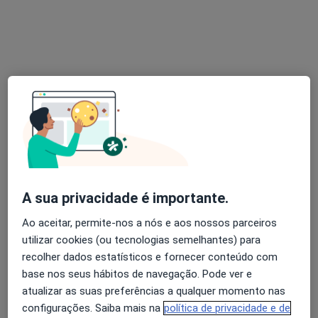
Urologista, Especialista em análises clínicas
Rua Virgílio Correia, 15C, Lisboa
•
Mapa
Clínica do Poder - Dr. José Pereira da Silva
Nenhum profissional neste centro médico tem consultas disponíveis
Mostrar perfil
A sua privacidade é importante.
Ao aceitar, permite-nos a nós e aos nossos parceiros
utilizar cookies (ou tecnologias semelhantes) para
recolher dados estatísticos e fornecer conteúdo com
United Medical Clinic Lisbon (UMC Lisbon)
base nos seus hábitos de navegação. Pode ver e
atualizar as suas preferências a qualquer momento nas
Urologista, Especialista em análises clínicas,
configurações. Saiba mais na
política de privacidade e de