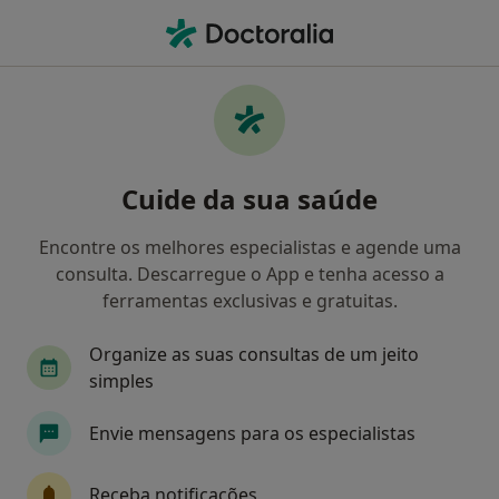
Men
Urologista • São Sebastião Da Pedreira, Lisboa, Lisboa
Filters
Mapa
Urologista, São Sebastião Da Pedreira,
Cuide da sua saúde
Lisboa
Como classificamos os resultados
Encontre os melhores especialistas e agende uma
consulta. Descarregue o App e tenha acesso a
ferramentas exclusivas e gratuitas.
Organize as suas consultas de um jeito
simples
Envie mensagens para os especialistas
Prof. Nuno Monteiro Pereira
Receba notificações
Urologista