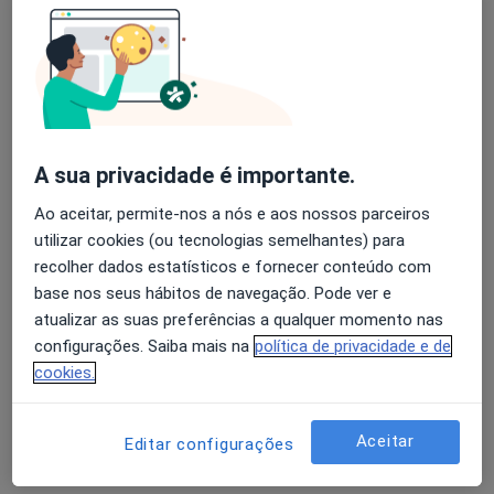
Dr.ª Ana Filipa Mateus
Terapeuta da fala
1 opinião
A sua privacidade é importante.
R Doutor Alexandre Sequeira 1-B, Moita
•
Mapa
Ao aceitar, permite-nos a nós e aos nossos parceiros
Moiticare-Clínica Médica
utilizar cookies (ou tecnologias semelhantes) para
Retorno de consultas Terapia da Fala
desde 15 €
recolher dados estatísticos e fornecer conteúdo com
Esse especialista não oferece agendamento online para esse endereço.
base nos seus hábitos de navegação. Pode ver e
atualizar as suas preferências a qualquer momento nas
Solicite um atendimento
configurações. Saiba mais na
política de privacidade e de
cookies.
Aceitar
Editar configurações