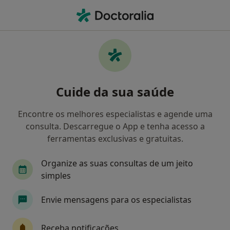
Men
Retorno De Consultas Terapia Da Fala • Setúbal, Setúbal
Filters
• 1
Mapa
Retorno de consultas Terapia da Fala,
Cuide da sua saúde
Setúbal
Como classificamos os resultados
Encontre os melhores especialistas e agende uma
consulta. Descarregue o App e tenha acesso a
ferramentas exclusivas e gratuitas.
Qual é a especialização que procura?
Organize as suas consultas de um jeito
Terapeuta da fala
Ginecologista
Otorrino
simples
Envie mensagens para os especialistas
Receba notificações