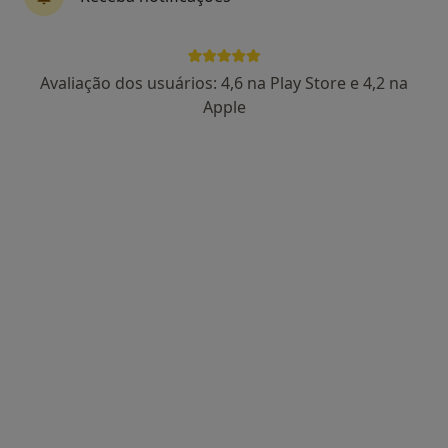
Avaliação dos usuários: 4,6 na Play Store e 4,2 na
Dra. Daniela Cândido
Apple
Terapeuta da fala
19 opiniões
Moita
•
Mapa
Consultório Dra Daniela Cândido
Retorno de consultas Terapia da Fala
Preço não disponível
Esse especialista não oferece agendamento online para esse endereço.
Solicite um atendimento