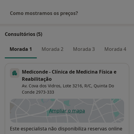
Como mostramos os preços?
Consultórios (5)
Morada 1
Morada 2
Morada 3
Morada 4
Mediconde - Clínica de Medicina Física e
Reabilitação
Av. Cova dos Vidros, Lote 3216, R/C,
Quinta Do
Conde
2973-333
Ampliar o mapa
abre num novo separador
Disponibilidade
Este especialista não disponibiliza reservas online