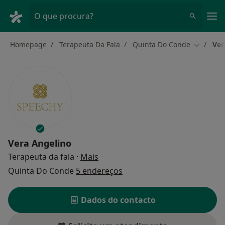
Men
O que procura?
Homepage
Terapeuta Da Fala
Quinta Do Conde
Ver
Mudar de
Vera Angelino
sobre as especializações
Terapeuta da fala
·
Mais
Quinta Do Conde
5 endereços
Dados do contacto