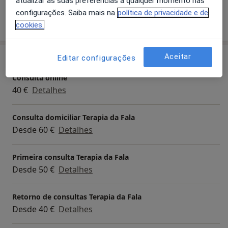
atualizar as suas preferências a qualquer momento nas
configurações. Saiba mais na
política de privacidade e de
Mostrar mais detalhes
sobre a experiência
cookies.
Aceitar
Serviços e preços
Editar configurações
Consulta online
40 €
Detalhes
Consulta domiciliar Terapia da Fala
Desde 60 €
Detalhes
Primeira consulta Terapia da Fala
Desde 50 €
Detalhes
Retorno de consultas Terapia da Fala
Desde 40 €
Detalhes