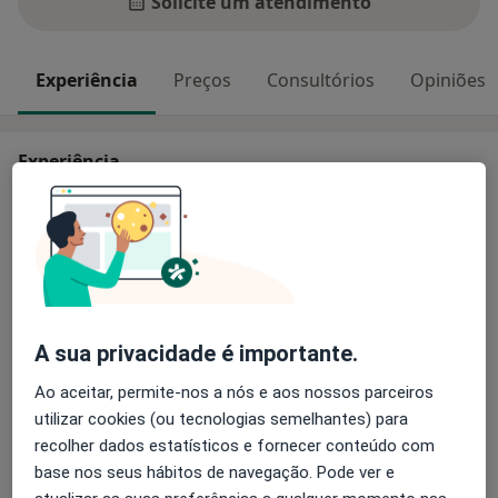
Solicite um atendimento
Experiência
Preços
Consultórios
Opiniões
Experiência
Especialistas em Terapia da Fala. Consultas,
Aconselhamento e Formação
Principais doenças tratadas
Afasia
Transtornos Da Comunicação
Disartria
Transtornos do Desenvolvimento da Linguagem
A sua privacidade é importante.
a11y_sr_more_diseases
Distúrbios Da Fala
+3
Ao aceitar, permite-nos a nós e aos nossos parceiros
Pacientes que trato
utilizar cookies (ou tecnologias semelhantes) para
Adultos (Apenas em alguns endereços)
recolher dados estatísticos e fornecer conteúdo com
base nos seus hábitos de navegação. Pode ver e
Crianças (Apenas em alguns endereços)