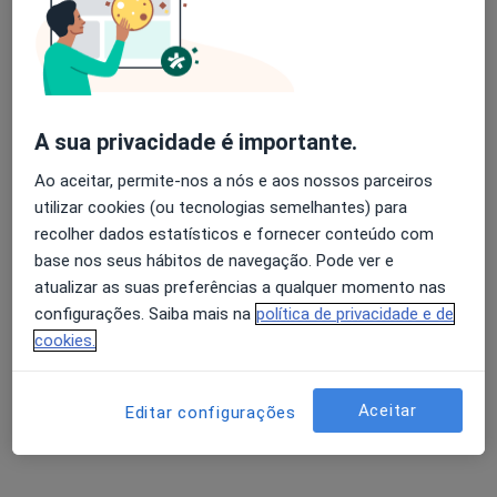
A Gameiro Dos Santos
Avaliação dos usuários: 4,6 na Play Store e 4,2 na
Apple
Otorrinolaringologista
A sua privacidade é importante.
Porto
Ao aceitar, permite-nos a nós e aos nossos parceiros
utilizar cookies (ou tecnologias semelhantes) para
A Manuel Pimenta
recolher dados estatísticos e fornecer conteúdo com
base nos seus hábitos de navegação. Pode ver e
Otorrinolaringologista
Pousada de Saramagos
atualizar as suas preferências a qualquer momento nas
configurações. Saiba mais na
política de privacidade e de
cookies.
Abel Nogueira
Otorrinolaringologista
Aceitar
Editar configurações
Póvoa de Varzim