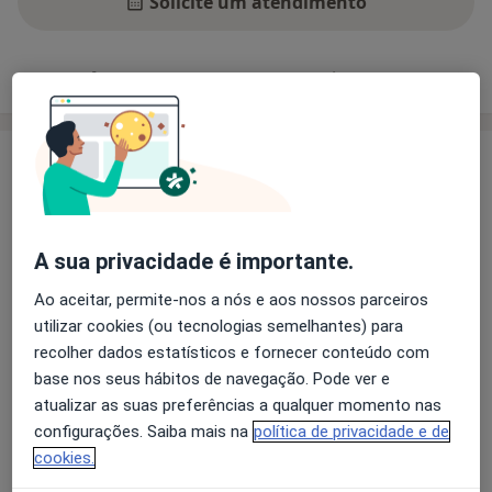
Solicite um atendimento
Experiência
Preços
Consultórios
Opiniões
Experiência
FORMAÇÃO
2013
A sua privacidade é importante.
Mestranda em (Re)Habilitação Vocal
(Nov. 2013 até
Ao aceitar, permite-nos a nós e aos nossos parceiros
data corrente)
utilizar cookies (ou tecnologias semelhantes) para
Escola Superior de Saúde - Instituto Politécnico de
recolher dados estatísticos e fornecer conteúdo com
Setúbal
Sobre mim
base nos seus hábitos de navegação. Pode ver e
mais
atualizar as suas preferências a qualquer momento nas
Principais doenças tratadas
configurações. Saiba mais na
política de privacidade e de
2011
Afasia
Transtornos Da Comunicação
Dislexia
cookies.
Licenciatura em Terapia da Fala
(Set. 2007 a Julho
Distúrbios Da Fala
Transtornos Da Linguagem
2011)