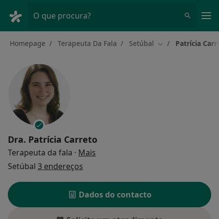
Men
O que procura?
Homepage
Terapeuta Da Fala
Setúbal
Patrícia Carr
Mudar de cidade
Dra.
Patrícia Carreto
sobre as especializações
Terapeuta da fala
·
Mais
Setúbal
3 endereços
Dados do contacto