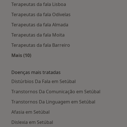
Terapeutas da fala Lisboa
Espectro do Autismo).
Integração na Equipa Local de Intervenção Precoce
Terapeutas da fala Odivelas
(ELI) da Guarda.
Terapeutas da fala Almada
b)Terapeuta da Fala no âmbito da Valência Educativa e
Centro de Actividades Ocupacionais da CERCIG.
Terapeutas da fala Moita
Avaliação e acompanhamento terapêutico de crianças,
Terapeutas da fala Barreiro
jovens e adultos com perturbações de linguagem,
comunicação e fala (associados a deficiência mental,
Mais (10)
cegueira, surdez e Perturbações do Espectro do
Mais na categoria: Cidades próximas Setúbal
Autismo).
Doenças mais tratadas
Distúrbios Da Fala em Setúbal
Transtornos Da Comunicação em Setúbal
Transtornos Da Linguagem em Setúbal
Afasia em Setúbal
Dislexia em Setúbal