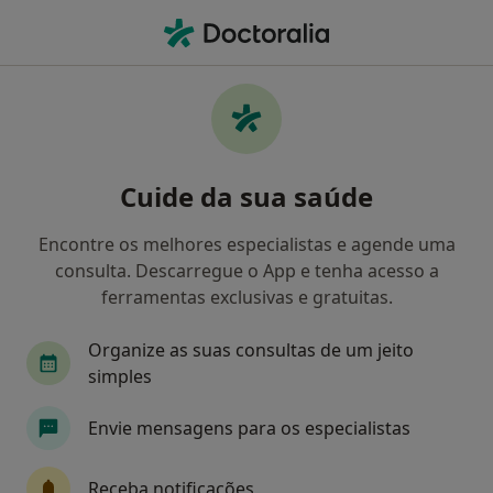
Men
Psicoterapia • Odivelas, Lisboa
Filters
• 1
Mapa
Psicoterapia, Odivelas
Cuide da sua saúde
Como classificamos os resultados
Encontre os melhores especialistas e agende uma
consulta. Descarregue o App e tenha acesso a
Qual é a especialização que procura?
ferramentas exclusivas e gratuitas.
Psicólogo
Psiquiatra
Dermatologista
Organize as suas consultas de um jeito
simples
Envie mensagens para os especialistas
Receba notificações