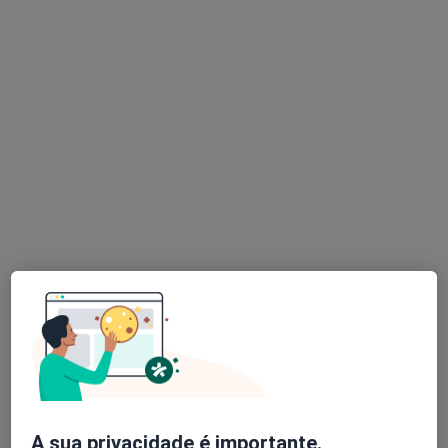
Dra. Nicole Pestana Gonçalves
Psicólogo
4 opiniões
Rua Xavier de Araújo 10 Escritório 7, 1600-226 Lisboa, Lisboa
•
Mapa
Centro clínico Pestana Gonçalves
Psicoterapia
Preço não disponível
Esse especialista não oferece agendamento online para esse endereço.
Solicite um atendimento
A sua privacidade é importante.