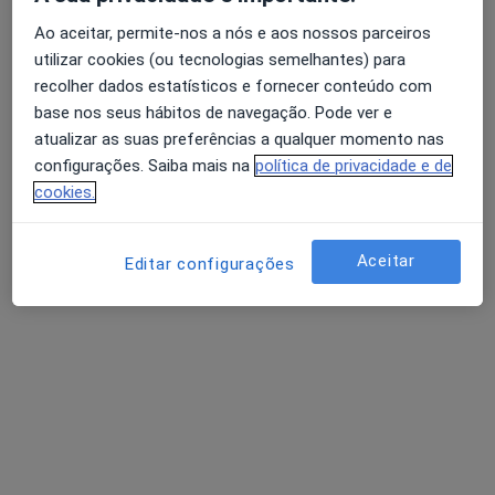
Ao aceitar, permite-nos a nós e aos nossos parceiros
utilizar cookies (ou tecnologias semelhantes) para
Dra. Rita de Pádua Antunes
recolher dados estatísticos e fornecer conteúdo com
Psicólogo
base nos seus hábitos de navegação. Pode ver e
29 opiniões
atualizar as suas preferências a qualquer momento nas
Rua João Chagas 10a, Lisboa
•
Mapa
configurações. Saiba mais na
política de privacidade e de
Inês Sampaio Figueiredo - Clínica, Lda
cookies.
Psicoterapia
desde 50 €
Esse especialista não oferece agendamento online para esse endereço.
Aceitar
Editar configurações
Solicite um atendimento