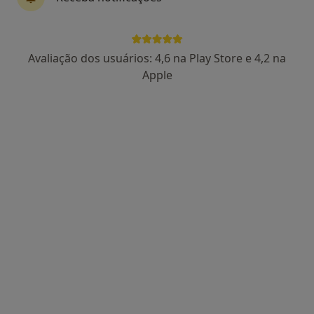
Dra. Catarina Lucas
Avaliação dos usuários: 4,6 na Play Store e 4,2 na
Psicólogo
Apple
86 opiniões
Rua Manuel da Silva Leal, nº 7A, Lisboa
•
Mapa
Centro Catarina Lucas
Psicoterapia
desde 60 €
Esse especialista não oferece agendamento online para esse endereço.
Solicite um atendimento