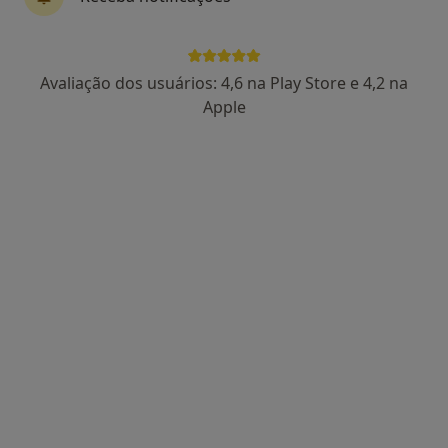
Dra. Sandra Correia
Avaliação dos usuários: 4,6 na Play Store e 4,2 na
Psicólogo, Terapeuta alternativo
Apple
44 opiniões
Morada 1
Morada 2
Avenida chaby pinheiro numero 31 2ºA, Mem Martins
•
Mapa
Holysticamentes - Mem Martins
Psicoterapia
desde 60 €
Esse especialista não oferece agendamento online para esse endereço.
Solicite um atendimento