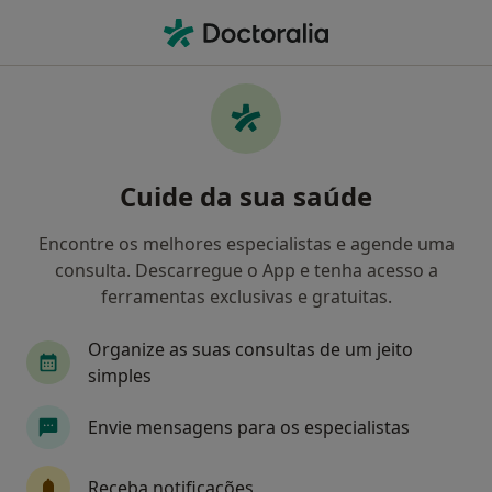
Men
Psicoterapia • Mem Martins, Lisboa
Filters
• 1
Mapa
Psicoterapia, Mem Martins
Cuide da sua saúde
Como classificamos os resultados
Encontre os melhores especialistas e agende uma
consulta. Descarregue o App e tenha acesso a
Qual é a especialização que procura?
ferramentas exclusivas e gratuitas.
Psicólogo
Terapeuta alternativo
Organize as suas consultas de um jeito
simples
Envie mensagens para os especialistas
Receba notificações