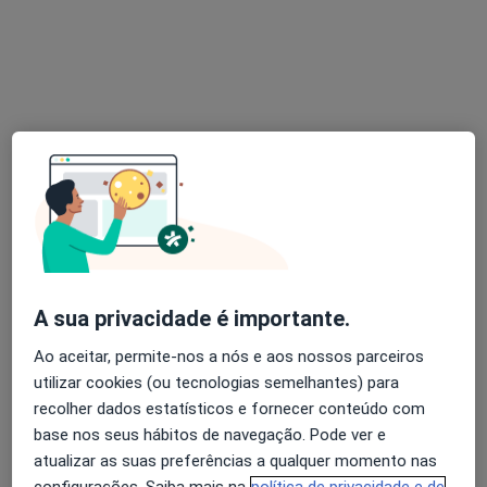
Dra. Liliana Rocha
Psicólogo
Rua Domingos da Cunha, Sintra
•
Mapa
Dra. Liliana Rocha
Psicoterapia
50 €
Esse especialista não oferece agendamento online para esse endereço.
A sua privacidade é importante.
Ao aceitar, permite-nos a nós e aos nossos parceiros
Solicite um atendimento
utilizar cookies (ou tecnologias semelhantes) para
recolher dados estatísticos e fornecer conteúdo com
base nos seus hábitos de navegação. Pode ver e
atualizar as suas preferências a qualquer momento nas
configurações. Saiba mais na
política de privacidade e de