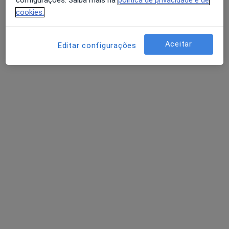
cookies.
Aceitar
Editar configurações
Dra. Catarina Possante
Psicólogo
Praceta Descobertas n6, Agualva-Cacém
•
Mapa
Associação Alma Zen
Psicoterapia
Serviço gratuito
Esse especialista não oferece agendamento online para esse endereço.
Solicite um atendimento