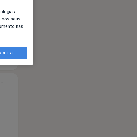
nologias
e nos seus
momento nas
Aceitar
Segunda-feira
Ter,
Qua
Qui,
11 Ago
12 Ago
13 Ago