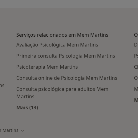
Serviços relacionados em Mem Martins
O
Avaliação Psicológica Mem Martins
D
Primeira consulta Psicologia Mem Martins
P
Psicoterapia Mem Martins
C
Consulta online de Psicologia Mem Martins
O
ns
Consulta psicológica para adultos Mem
M
m
Martins
M
Mais (13)
Mais na categoria: Serviços relacionados e
 Martins
 cidade
Mudar de cidade