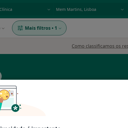
dade, doença ou nome
p. ex. Lisboa
e
Mais filtros
•
1
Como classificamos os re
eia
Hoje
Amanhã
Dom,
7 Ago
8 Ago
9 Ago
10 Ago
nativo
O agendamento online não está