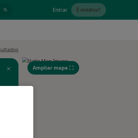
Entrar
É médico?
sultados
Ampliar mapa
Segunda-feira
Ter,
Qua
Qui,
11 Ago
12 Ago
13 Ago