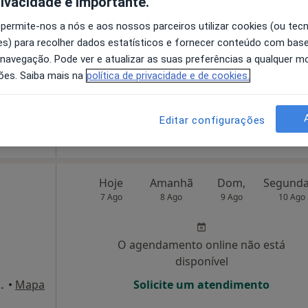
rivacidade é importante.
disponível
 permite-nos a nós e aos nossos parceiros utilizar cookies (ou tec
Solicite um atendimento
s) para recolher dados estatísticos e fornecer conteúdo com bas
 navegação. Pode ver e atualizar as suas preferências a qualquer 
ões. Saiba mais na
política de privacidade e de cookies.
ero 31 2ºA, Mem Martins
•
Mapa
Editar configurações
esde 60 €
Hoje
Amanhã
Dom,
7 Ago
8 Ago
9 Ago
10 Ago
O agendamento online não está
disponível
a nº 12A, Mem Martins
•
Mapa
Solicite um atendimento