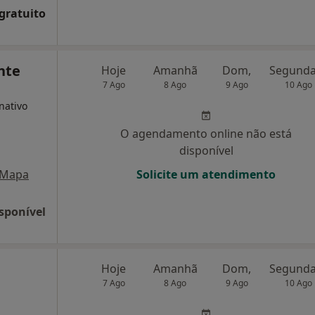
 gratuito
nte
Hoje
Amanhã
Dom,
7 Ago
8 Ago
9 Ago
10 Ago
nativo
O agendamento online não está
disponível
Mapa
Solicite um atendimento
sponível
Hoje
Amanhã
Dom,
7 Ago
8 Ago
9 Ago
10 Ago