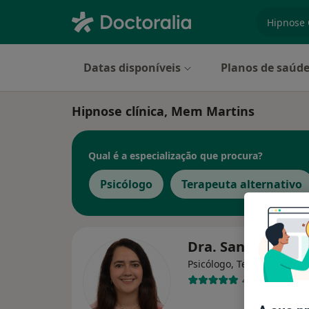
especiali
Datas disponíveis
Planos de saúd
Hipnose clínica, Mem Martins
Qual é a especialização que procura?
Psicólogo
Terapeuta alternativo
Dra. Sandra Corr
Psicólogo, Terapeuta alter
44 opiniões