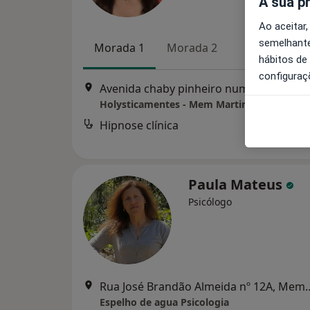
A sua p
Ao aceitar,
semelhante
Morada 1
Morada 2
hábitos de
configuraç
Avenida chaby pinheiro num
Holysticamentes - Mem Martins
Hipnose clínica
d
Paula Mateus
Psicólogo
Rua José Brandão Almeid
Espelho de agua Psicologia