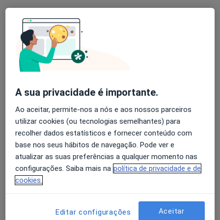
Mais
Avenida dos Plátanos, 125A - Lt56, Cascais
•
Mapa
Silver Clinic International Body Health Care
Nenhum profissional neste centro médico tem consultas disponíveis
Mostrar perfil
A sua privacidade é importante.
Ao aceitar, permite-nos a nós e aos nossos parceiros
utilizar cookies (ou tecnologias semelhantes) para
recolher dados estatísticos e fornecer conteúdo com
base nos seus hábitos de navegação. Pode ver e
atualizar as suas preferências a qualquer momento nas
configurações. Saiba mais na
política de privacidade e de
cookies.
Dr. José Sacadura
Clínico geral
1 opinião
Aceitar
Editar configurações