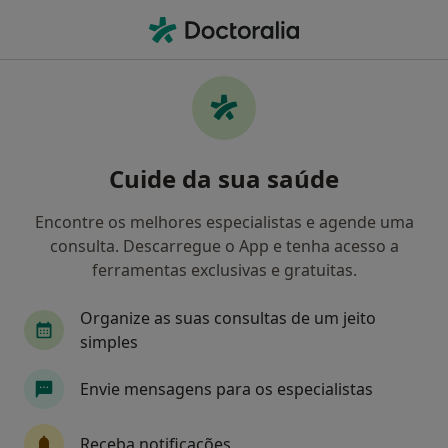
Men
Clínico Geral • Mem Martins, Lisboa
Filters
Mapa
Clinicos gerais em Mem Martins
Cuide da sua saúde
Como classificamos os resultados
Encontre os melhores especialistas e agende uma
consulta. Descarregue o App e tenha acesso a
ferramentas exclusivas e gratuitas.
Organize as suas consultas de um jeito
simples
Envie mensagens para os especialistas
Dr. Diogo Barata de Almeida
Clínico geral, Médico de família
Receba notificações