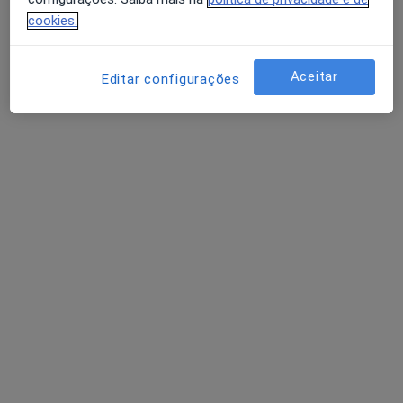
cookies.
Dr. André Mendes
Aceitar
Editar configurações
Psicólogo
11 opiniões
R. do Condestábre no2, Quarteira
•
Mapa
Centro de Saúde Integral
Psicoterapia
70 €
Esse especialista não oferece agendamento online para esse endereço.
Solicite um atendimento