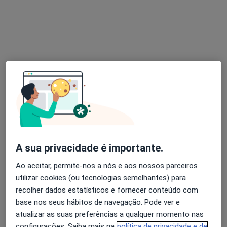
Dra. Cathy Lourenço
Psicólogo
8 opiniões
Faro
•
Mapa
Consulta Online
Psicoterapia
60 €
Esse especialista não oferece agendamento online para esse endereço.
Solicite um atendimento
A sua privacidade é importante.
Ao aceitar, permite-nos a nós e aos nossos parceiros
utilizar cookies (ou tecnologias semelhantes) para
recolher dados estatísticos e fornecer conteúdo com
base nos seus hábitos de navegação. Pode ver e
atualizar as suas preferências a qualquer momento nas
configurações. Saiba mais na
política de privacidade e de