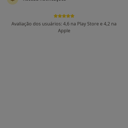
Dra. Sandra Correia
Avaliação dos usuários: 4,6 na Play Store e 4,2 na
Psicólogo, Terapeuta alternativo
Apple
44 opiniões
Psicologia, Hipnose e Coaching, Faro
•
Mapa
Consultas de Psicologia Online, Faro
Psicoterapia
desde 60 €
Esse especialista não oferece agendamento online para esse endereço.
Solicite um atendimento