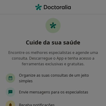
Men
Psicoterapia • Loulé, Faro
Filters
• 1
Mapa
Psicoterapia, Loulé
Cuide da sua saúde
Como classificamos os resultados
Encontre os melhores especialistas e agende uma
consulta. Descarregue o App e tenha acesso a
Qual é a especialização que procura?
ferramentas exclusivas e gratuitas.
Psicólogo
Terapeuta alternativo
Endocrin
Organize as suas consultas de um jeito
simples
Envie mensagens para os especialistas
Receba notificações