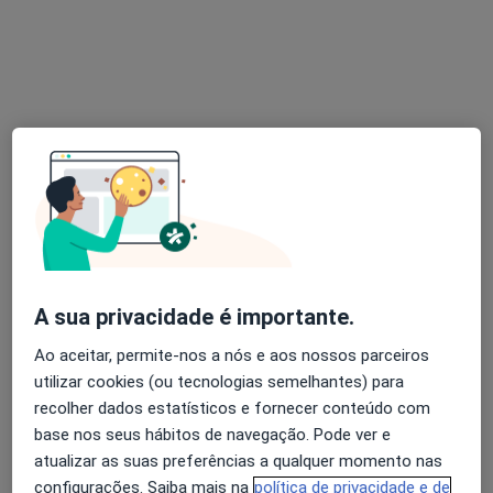
Dra. Mariana Correia
Psicólogo
10 opiniões
Faro
•
Mapa
Consultório de Psicologia Online - Mariana Correia - Faro
Avaliação Psicológica
desde 45 €
Esse especialista não oferece agendamento online para esse endereço.
Solicite um atendimento
A sua privacidade é importante.
Ao aceitar, permite-nos a nós e aos nossos parceiros
utilizar cookies (ou tecnologias semelhantes) para
recolher dados estatísticos e fornecer conteúdo com
base nos seus hábitos de navegação. Pode ver e
atualizar as suas preferências a qualquer momento nas
configurações. Saiba mais na
política de privacidade e de