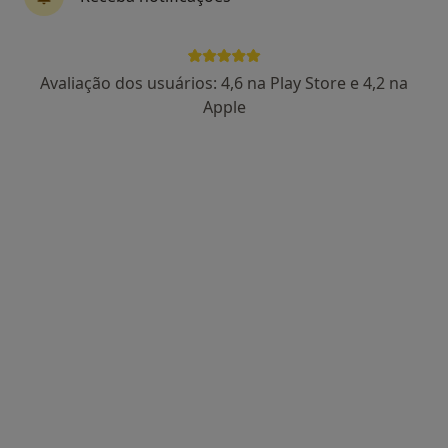
Dra. Sandra Correia
Avaliação dos usuários: 4,6 na Play Store e 4,2 na
Psicólogo, Terapeuta alternativo
Apple
44 opiniões
Psicologia, Hipnose e Coaching, Faro
•
Mapa
Consultas de Psicologia Online, Faro
Avaliação Psicológica
desde 60 €
Esse especialista não oferece agendamento online para esse endereço.
Solicite um atendimento