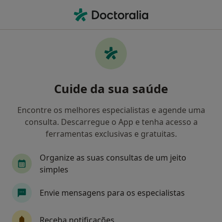
Men
Avaliação Psicológica • Loulé, Faro
Filters
• 1
Mapa
Avaliação Psicológica, Loulé
Cuide da sua saúde
Como classificamos os resultados
Encontre os melhores especialistas e agende uma
consulta. Descarregue o App e tenha acesso a
Qual é a especialização que procura?
ferramentas exclusivas e gratuitas.
Psicólogo
Terapeuta alternativo
Endocrin
Organize as suas consultas de um jeito
simples
Envie mensagens para os especialistas
Receba notificações