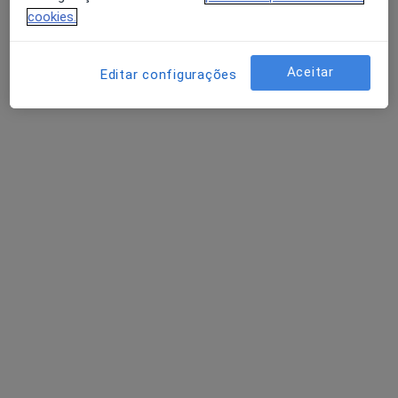
cookies.
Dra. Marta Louro
Aceitar
Editar configurações
Psicólogo
2 opiniões
Rua Brito Cabreira, nº 12, 3º esquerdo, Faro
•
Mapa
Psicotraining & Psicoser (psicotraining.pt)
Avaliação Psicológica
Preço não disponível
Esse especialista não oferece agendamento online para esse endereço.
Solicite um atendimento