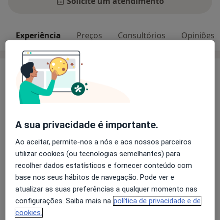
Solicite um atendimento
Experiência
Preços
Consultórios
Opiniões
Experiência
Principais doenças tratadas
Transtornos Da Ansiedade
Ataque de pânico
Transtorno Obsessivo-Compulsivo
A sua privacidade é importante.
Transtornos do Humor
a11y_sr_more_diseas
Transtornos Da Personalidade
+8
Ao aceitar, permite-nos a nós e aos nossos parceiros
utilizar cookies (ou tecnologias semelhantes) para
Pacientes que trato
recolher dados estatísticos e fornecer conteúdo com
base nos seus hábitos de navegação. Pode ver e
Adultos
atualizar as suas preferências a qualquer momento nas
configurações. Saiba mais na
política de privacidade e de
Mostrar mais detalhes
sobre a experiência
cookies.