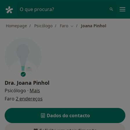
Men
O que procura?
Homepage
Psicólogo
Faro
Joana Pinhol
Mudar de cidade
Dra.
Joana Pinhol
sobre as especializações
Psicólogo
·
Mais
Faro
2 endereços
Dados do contacto