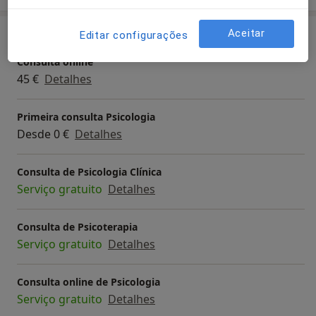
Aceitar
Serviços e preços
Editar configurações
Consulta online
45 €
Detalhes
Primeira consulta Psicologia
Desde 0 €
Detalhes
Consulta de Psicologia Clínica
Serviço gratuito
Detalhes
Consulta de Psicoterapia
Serviço gratuito
Detalhes
Consulta online de Psicologia
Serviço gratuito
Detalhes