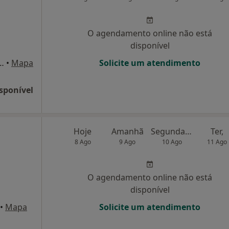
O agendamento online não está
disponível
, Lugar do Freixial Cantanhede, Cantanhede
•
Mapa
Solicite um atendimento
sponível
Hoje
Amanhã
Segunda-feira
Ter,
8 Ago
9 Ago
10 Ago
11 Ago
O agendamento online não está
disponível
•
Mapa
Solicite um atendimento