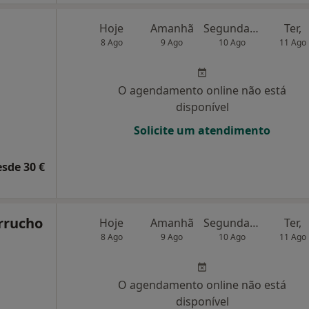
Hoje
Amanhã
Segunda-feira
Ter,
8 Ago
9 Ago
10 Ago
11 Ago
O agendamento online não está
disponível
Solicite um atendimento
esde 30 €
arrucho
Hoje
Amanhã
Segunda-feira
Ter,
8 Ago
9 Ago
10 Ago
11 Ago
O agendamento online não está
disponível