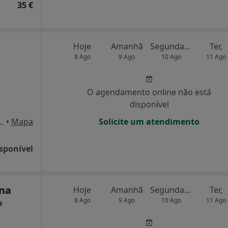
35 €
Hoje
Amanhã
Segunda-feira
Ter,
8 Ago
9 Ago
10 Ago
11 Ago
O agendamento online não está
disponível
arazede mealhada, Cantanhede
•
Mapa
Solicite um atendimento
sponível
ina
Hoje
Amanhã
Segunda-feira
Ter,
8 Ago
9 Ago
10 Ago
11 Ago