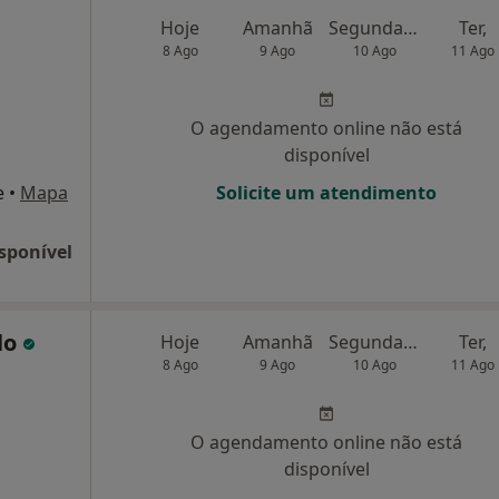
Hoje
Amanhã
Segunda-feira
Ter,
8 Ago
9 Ago
10 Ago
11 Ago
O agendamento online não está
disponível
e
•
Mapa
Solicite um atendimento
sponível
lo
Hoje
Amanhã
Segunda-feira
Ter,
8 Ago
9 Ago
10 Ago
11 Ago
O agendamento online não está
disponível