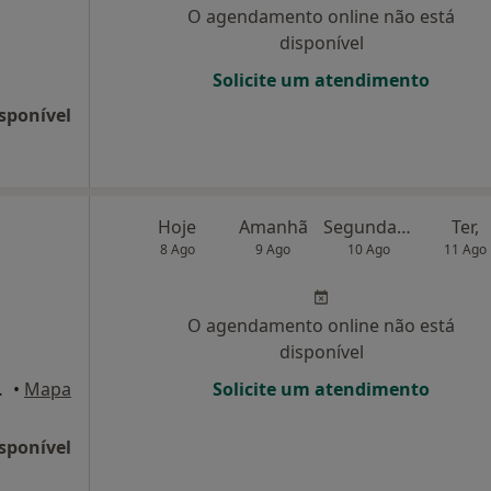
O agendamento online não está
disponível
Solicite um atendimento
sponível
Hoje
Amanhã
Segunda-feira
Ter,
8 Ago
9 Ago
10 Ago
11 Ago
O agendamento online não está
disponível
querdo, Cantanhede
•
Mapa
Solicite um atendimento
sponível