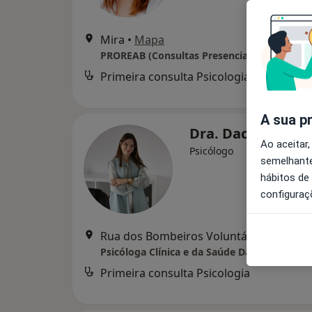
Mira
•
Mapa
PROREAB (Consultas Presenciais)
Primeira consulta Psicologia
d
A sua p
Dra. Daciana Ma
Ao aceitar,
Psicólogo
semelhante
hábitos de
configuraç
Rua dos Bombeiros Voluntário
Psicóloga Clínica e da Saúde Daciana Marqu
Primeira consulta Psicologia