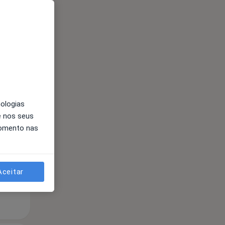
Qua
Qui,
Sex,
nologias
12 Ago
13 Ago
14 Ago
e nos seus
momento nas
Aceitar