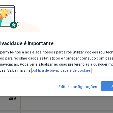
disponível
Solicite um atendimento
esde 45 €
rivacidade é importante.
rques
Hoje
Amanhã
Segunda-feira
Ter,
 permite-nos a nós e aos nossos parceiros utilizar cookies (ou tec
8 Ago
9 Ago
10 Ago
11 Ago
s) para recolher dados estatísticos e fornecer conteúdo com bas
 navegação. Pode ver e atualizar as suas preferências a qualquer 
ões. Saiba mais na
política de privacidade e de cookies.
O agendamento online não está
disponível
s de Vagos, Aveiro
•
Mapa
Solicite um atendimento
Editar configurações
es
40 €