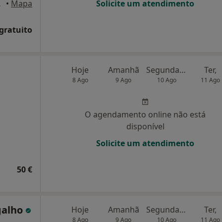
ortugal,
•
Mapa
Solicite um atendimento
 gratuito
Hoje
Amanhã
Segunda-feira
Ter,
8 Ago
9 Ago
10 Ago
11 Ago
O agendamento online não está
disponível
Solicite um atendimento
50 €
galho
Hoje
Amanhã
Segunda-feira
Ter,
8 Ago
9 Ago
10 Ago
11 Ago