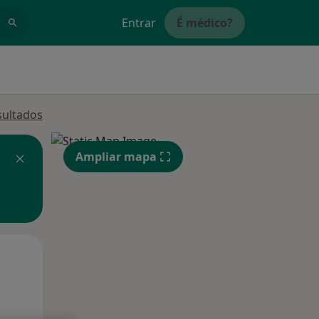
Entrar
É médico?
sultados
Ampliar mapa
Qua
Qui,
Sex,
12 Ago
13 Ago
14 Ago