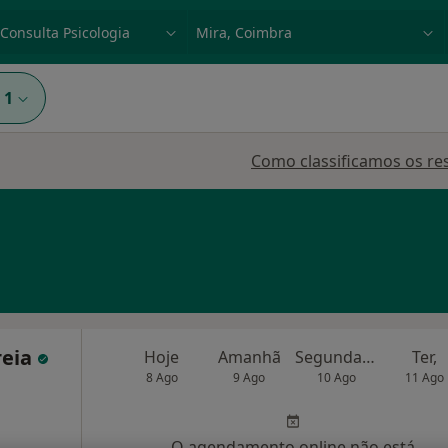
dade, doença ou nome
p. ex. Lisboa
1
Como classificamos os re
reia
Hoje
Amanhã
Segunda-feira
Ter,
8 Ago
9 Ago
10 Ago
11 Ago
O agendamento online não está