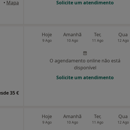
•
Mapa
Solicite um atendimento
Hoje
Amanhã
Ter,
Qua
9 Ago
10 Ago
11 Ago
12 Ago
O agendamento online não está
disponível
Solicite um atendimento
esde 35 €
Hoje
Amanhã
Ter,
Qua
9 Ago
10 Ago
11 Ago
12 Ago