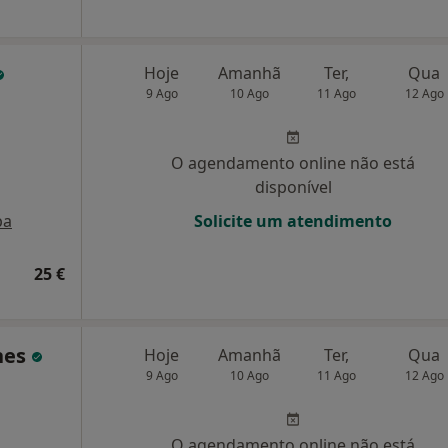
Hoje
Amanhã
Ter,
Qua
9 Ago
10 Ago
11 Ago
12 Ago
O agendamento online não está
disponível
pa
Solicite um atendimento
25 €
nes
Hoje
Amanhã
Ter,
Qua
9 Ago
10 Ago
11 Ago
12 Ago
O agendamento online não está