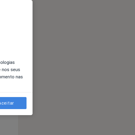
Qui,
Sex,
Sáb,
13 Ago
14 Ago
15 Ago
nologias
e nos seus
momento nas
Qui,
Sex,
Sáb,
13 Ago
14 Ago
15 Ago
Aceitar