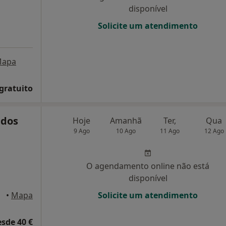
disponível
Solicite um atendimento
apa
 gratuito
 dos
Hoje
Amanhã
Ter,
Qua
9 Ago
10 Ago
11 Ago
12 Ago
O agendamento online não está
disponível
ures
•
Mapa
Solicite um atendimento
esde 40 €