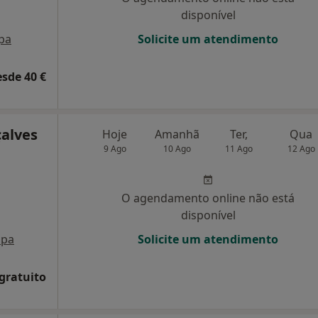
disponível
pa
Solicite um atendimento
esde 40 €
çalves
Hoje
Amanhã
Ter,
Qua
9 Ago
10 Ago
11 Ago
12 Ago
O agendamento online não está
disponível
pa
Solicite um atendimento
 gratuito