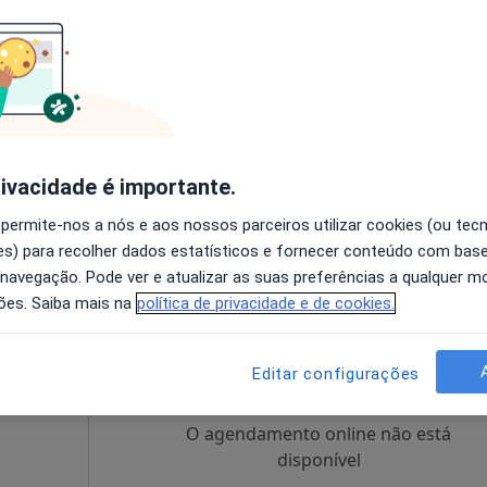
Hoje
Amanhã
Ter,
Qua
9 Ago
10 Ago
11 Ago
12 Ago
O agendamento online não está
disponível
rivacidade é importante.
pa
Solicite um atendimento
 permite-nos a nós e aos nossos parceiros utilizar cookies (ou tec
 gratuito
s) para recolher dados estatísticos e fornecer conteúdo com bas
 navegação. Pode ver e atualizar as suas preferências a qualquer 
ões. Saiba mais na
política de privacidade e de cookies.
Hoje
Amanhã
Ter,
Qua
9 Ago
10 Ago
11 Ago
12 Ago
Editar configurações
O agendamento online não está
disponível