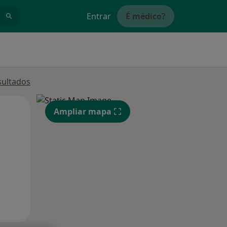
Entrar
É médico?
sultados
Qui,
Sex,
Sáb,
Ampliar mapa
13 Ago
14 Ago
15 Ago