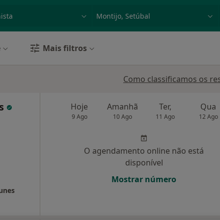
dade, doença ou nome
p. ex. Lisboa
e
Mais filtros
Como classificamos os re
as
Hoje
Amanhã
Ter,
Qua
9 Ago
10 Ago
11 Ago
12 Ago
O agendamento online não está
disponível
Mostrar número
Nunes