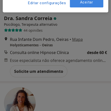
Aceitar
Editar configurações
Dra. Sandra Correia
Psicólogo, Terapeuta alternativo
44 opiniões
Rua Infante Dom Pedro, Oeiras
•
Mapa
Holysticamentes - Oeiras
Consulta online Hipnose Clínica
desde 60 €
Esse especialista não oferece agendamento online para esse endereço.
Solicite um atendimento