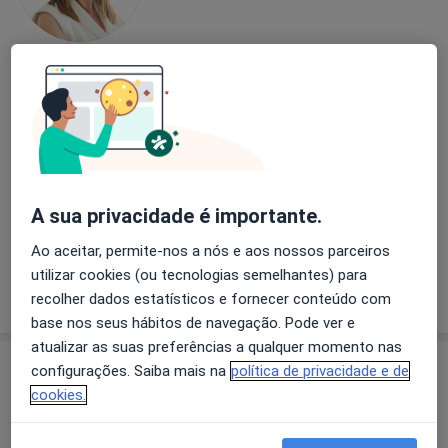
Dra. Catarina Lucas
Psicólogo
86 opiniões
Rua Feio Terenas, Parede, Cascais
•
Mapa
Centro Catarina Lucas - Cascais
A sua privacidade é importante.
Consulta online Hipnose Clínica
desde 60 €
Esse especialista não oferece agendamento online para esse endereço.
Ao aceitar, permite-nos a nós e aos nossos parceiros
utilizar cookies (ou tecnologias semelhantes) para
Solicite um atendimento
recolher dados estatísticos e fornecer conteúdo com
base nos seus hábitos de navegação. Pode ver e
atualizar as suas preferências a qualquer momento nas
configurações. Saiba mais na
política de privacidade e de
cookies.