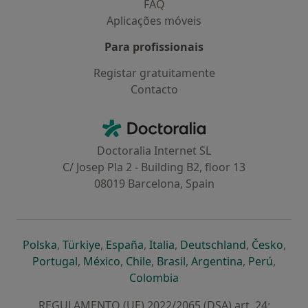
FAQ
Aplicações móveis
Para profissionais
Registar gratuitamente
Contacto
Contacto
Doctoralia - Homepage
Doctoralia Internet SL
C/ Josep Pla 2 - Building B2, floor 13
08019 Barcelona, Spain
abre num novo separador
abre num novo separador
abre num novo separador
abre num novo separado
abre num n
abre
Polska
,
Türkiye
,
España
,
Italia
,
Deutschland
,
Česko
,
abre num novo separador
abre num novo separador
abre num novo separador
abre num novo separa
abre num no
abre n
Portugal
,
México
,
Chile
,
Brasil
,
Argentina
,
Perú
,
abre num novo separad
Colombia
REGULAMENTO (UE) 2022/2065 (DSA) art. 24: