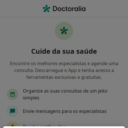
Men
O que procura?
Homepage
Serviços
Exerese De Cisto Dermoide
Exerese de cisto dermoide -
Cuide da sua saúde
Informação, especialistas,
perguntas frequentes
Encontre os melhores especialistas e agende uma
consulta. Descarregue o App e tenha acesso a
ferramentas exclusivas e gratuitas.
Organize as suas consultas de um jeito
Informação
simples
Envie mensagens para os especialistas
Especialistas - exerese de cisto dermoide
Receba notificações