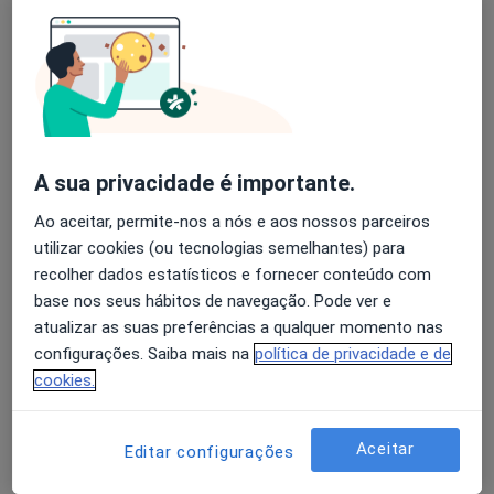
A Meireles Araújo Teixeira
Avaliação dos usuários: 4,6 na Play Store e 4,2 na
Cirurgião geral
Apple
Porto
A sua privacidade é importante.
Adelaide Justiça
Ao aceitar, permite-nos a nós e aos nossos parceiros
Ginecologista
utilizar cookies (ou tecnologias semelhantes) para
Porto
recolher dados estatísticos e fornecer conteúdo com
base nos seus hábitos de navegação. Pode ver e
atualizar as suas preferências a qualquer momento nas
Adriano P Lima Andrade
configurações. Saiba mais na
política de privacidade e de
Cirurgião geral
cookies.
Angra Do Heroísmo
Aceitar
Editar configurações
Alberto Castro