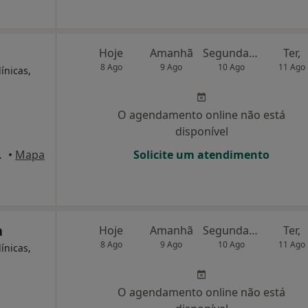
Hoje
Amanhã
Segunda-feira
Ter,
8 Ago
9 Ago
10 Ago
11 Ago
ínicas,
O agendamento online não está
disponível
, Matosinhos
•
Mapa
Solicite um atendimento
a
Hoje
Amanhã
Segunda-feira
Ter,
8 Ago
9 Ago
10 Ago
11 Ago
ínicas,
O agendamento online não está