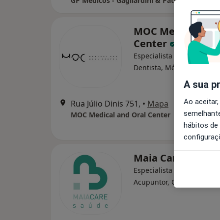
MOC Medical and
Center
Especialista em análises cl
Dentista, Médico estético
A sua p
Ao aceitar,
Rua Júlio Dinis 751,
•
Mapa
semelhante
MOC Medical and Oral Center
hábitos de
configuraç
Maia Care Saúde
Especialista em análises cl
·
Acupuntor, Clínico geral