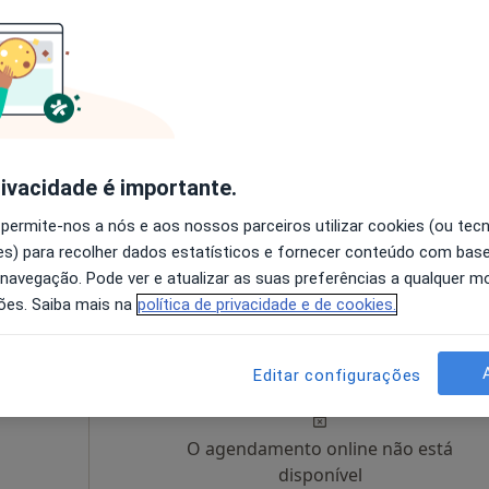
GP Médicos - Gagliardini & Patrício Lda - Medicina Do Trabalho E Prevenção Ocupacional
 Oral
Hoje
Amanhã
Segunda-feira
Ter,
8 Ago
9 Ago
10 Ago
11 Ago
ínicas,
·
Mais
O agendamento online não está
rivacidade é importante.
disponível
 permite-nos a nós e aos nossos parceiros utilizar cookies (ou tec
Mostrar perfil
s) para recolher dados estatísticos e fornecer conteúdo com bas
 navegação. Pode ver e atualizar as suas preferências a qualquer 
ões. Saiba mais na
política de privacidade e de cookies.
Hoje
Amanhã
Segunda-feira
Ter,
8 Ago
9 Ago
10 Ago
11 Ago
Editar configurações
ínicas,
Mais
O agendamento online não está
disponível