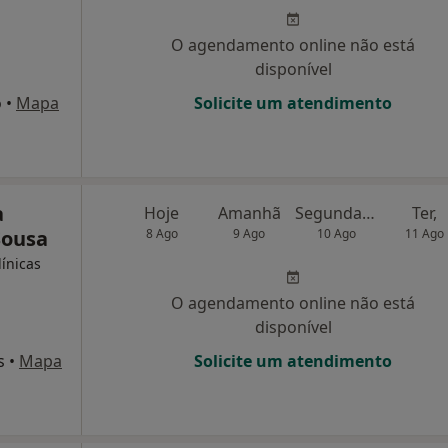
O agendamento online não está
disponível
o
•
Mapa
Solicite um atendimento
a
Hoje
Amanhã
Segunda-feira
Ter,
Sousa
8 Ago
9 Ago
10 Ago
11 Ago
línicas
O agendamento online não está
disponível
s
•
Mapa
Solicite um atendimento