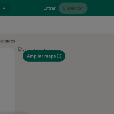
Entrar
É médico?
sultados
Qua
Qui,
Sex,
Ampliar mapa
12 Ago
13 Ago
14 Ago