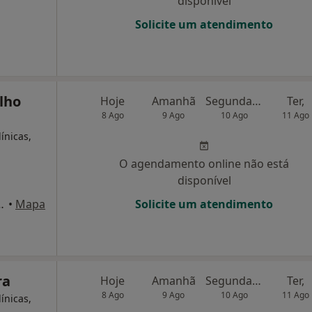
disponível
Solicite um atendimento
elho
Hoje
Amanhã
Segunda-feira
Ter,
8 Ago
9 Ago
10 Ago
11 Ago
ínicas,
O agendamento online não está
disponível
s 5,1º, Santo Tirso
•
Mapa
Solicite um atendimento
ra
Hoje
Amanhã
Segunda-feira
Ter,
8 Ago
9 Ago
10 Ago
11 Ago
ínicas,