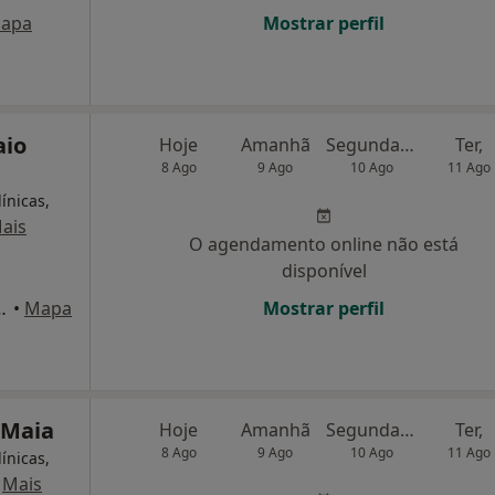
apa
Mostrar perfil
aio
Hoje
Amanhã
Segunda-feira
Ter,
8 Ago
9 Ago
10 Ago
11 Ago
ínicas,
ais
O agendamento online não está
disponível
s de Azevedo, n. 11, Maia
•
Mapa
Mostrar perfil
 Maia
Hoje
Amanhã
Segunda-feira
Ter,
8 Ago
9 Ago
10 Ago
11 Ago
ínicas,
·
Mais