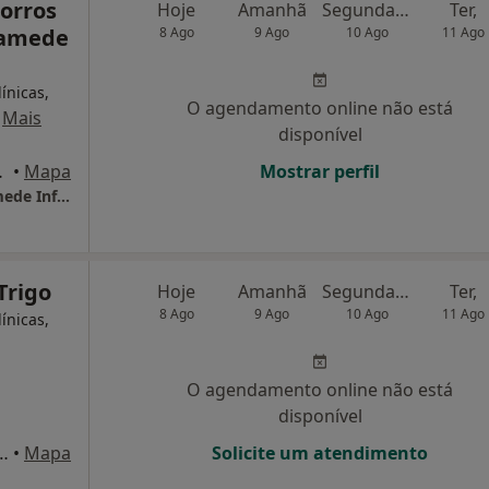
corros
Hoje
Amanhã
Segunda-feira
Ter,
Mamede
8 Ago
9 Ago
10 Ago
11 Ago
ínicas,
O agendamento online não está
·
Mais
disponível
 de Infesta
•
Mapa
Mostrar perfil
Associação de Socorros Mútuos de São Mamede Infesta
Trigo
Hoje
Amanhã
Segunda-feira
Ter,
8 Ago
9 Ago
10 Ago
11 Ago
ínicas,
O agendamento online não está
disponível
125,1º-E-F, Vila Nova de Gaia
•
Mapa
Solicite um atendimento