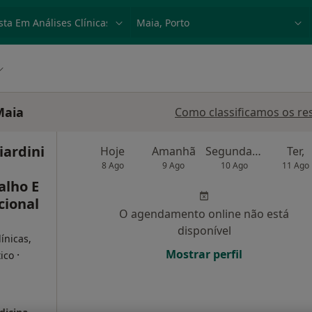
dade, doença ou nome
p. ex. Lisboa
Maia
Como classificamos os re
iardini
Hoje
Amanhã
Segunda-feira
Ter,
8 Ago
9 Ago
10 Ago
11 Ago
alho E
cional
O agendamento online não está
disponível
ínicas,
Mostrar perfil
·
ico