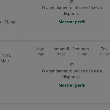
O agendamento online não está
disponível
s
•
Mapa
Mostrar perfil
Hoje
Amanhã
Segunda-feira
Ter,
8 Ago
9 Ago
10 Ago
11 Ago
ínicas,
·
Mais
O agendamento online não está
disponível
Mostrar perfil