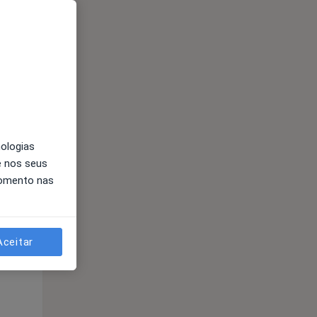
Qua
Qui,
Sex,
12 Ago
13 Ago
14 Ago
nologias
e nos seus
momento nas
Qua
Qui,
Sex,
Aceitar
12 Ago
13 Ago
14 Ago