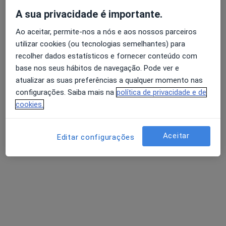
Solicite um atendimento
A sua privacidade é importante.
Ao aceitar, permite-nos a nós e aos nossos parceiros
utilizar cookies (ou tecnologias semelhantes) para
recolher dados estatísticos e fornecer conteúdo com
base nos seus hábitos de navegação. Pode ver e
atualizar as suas preferências a qualquer momento nas
configurações. Saiba mais na
política de privacidade e de
cookies.
Dr. Miguel Mesquita Neves
Aceitar
Oftalmologista
Editar configurações
Av. Dr. Mário Soares 2870 1º Andar, Joane
•
Mapa
Clínica de Oftalmologia Dr. Miguel Mesquita Neves
Cirurgia de Catarata
Serviço gratuito
Esse especialista não oferece agendamento online para esse endereço.
Solicite um atendimento