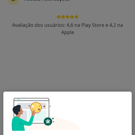
Avaliação dos usuários: 4,6 na Play Store e 4,2 na
Apple
Dr. Pedro Silva Brito
Oftalmologista
4 opiniões
Morada 1
Morada 2
Morada 3
Rua Marcelino Sá Pires, SN, Braga
•
Mapa
Unidade Clínica de Ambulatório S. Marcos
Cirurgia de Catarata
Preço não disponível
Esse especialista não oferece agendamento online para esse endereço.