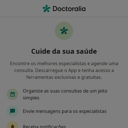
Men
Cirurgia De Catarata • Guimarães, Braga
Filters
• 1
Mapa
Cirurgia de Catarata, Guimarães
Cuide da sua saúde
Como classificamos os resultados
Encontre os melhores especialistas e agende uma
consulta. Descarregue o App e tenha acesso a
Qual é a especialização que procura?
ferramentas exclusivas e gratuitas.
Oftalmologista
Traumatologista
Organize as suas consultas de um jeito
simples
Urologista
Cardiologista
Envie mensagens para os especialistas
Cirurgião geral
Veja mais
Receba notificações