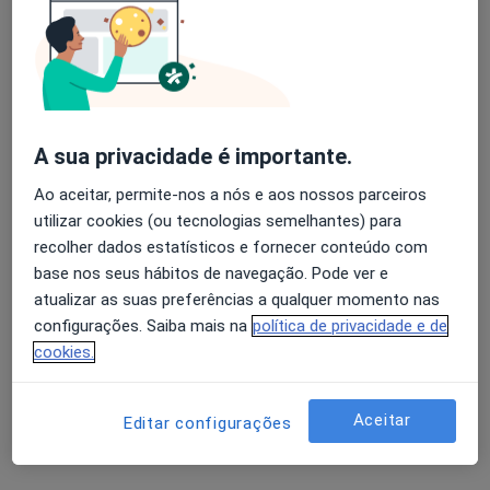
Adelino Dias Arêde
Avaliação dos usuários: 4,6 na Play Store e 4,2 na
Oftalmologista
Apple
Viseu
A sua privacidade é importante.
Adília J Silva Gomes
Ao aceitar, permite-nos a nós e aos nossos parceiros
utilizar cookies (ou tecnologias semelhantes) para
Oftalmologista
recolher dados estatísticos e fornecer conteúdo com
Estarreja
base nos seus hábitos de navegação. Pode ver e
atualizar as suas preferências a qualquer momento nas
Alberto Marinho Leite
configurações. Saiba mais na
política de privacidade e de
cookies.
Oftalmologista
Porto
Aceitar
Editar configurações
Alcina M Pinho Toscano