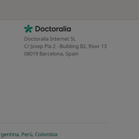
Contacto
Doctoralia - Homepage
Doctoralia Internet SL
C/ Josep Pla 2 - Building B2, floor 13
08019 Barcelona, Spain
dor
 separador
 novo separador
re num novo separador
abre num novo separador
abre num novo separador
abre num novo separador
rgentina
,
Perú
,
Colombia