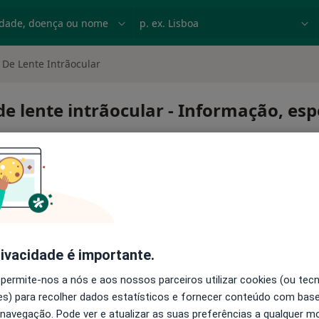
dade, doença ou nome
p. ex. Lisboa
De Lente Intrãocular
 lente intrãocular - Informação, esp
rivacidade é importante.
ante de lente intrãocular
 permite-nos a nós e aos nossos parceiros utilizar cookies (ou tec
s) para recolher dados estatísticos e fornecer conteúdo com bas
 navegação. Pode ver e atualizar as suas preferências a qualquer 