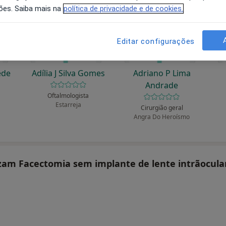
ões. Saiba mais na
política de privacidade e de cookies.
Editar configurações
êde
Adília J Silva Gomes
Adriano P Lima
Andrade
Oftalmologista
Estarreja
Cirurgião geral
Angra Do Heroísmo
lizam Facectomia sem implante de lente intrãocula