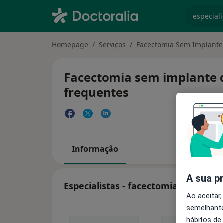
especiali
Homepage
Serviços
Facectomia Sem Implante 
Facectomia sem implante de
frequentes
Informação
A sua p
Especialistas - facectomia sem impl
Ao aceitar,
semelhante
hábitos de