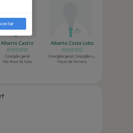
Aceitar
Alberto Castro
Alberto Costa Lobo
Cirurgião geral
Cirurgião geral, Cirurgião vascular
Vila Nova de Gaia
Paços de Ferreira
r?