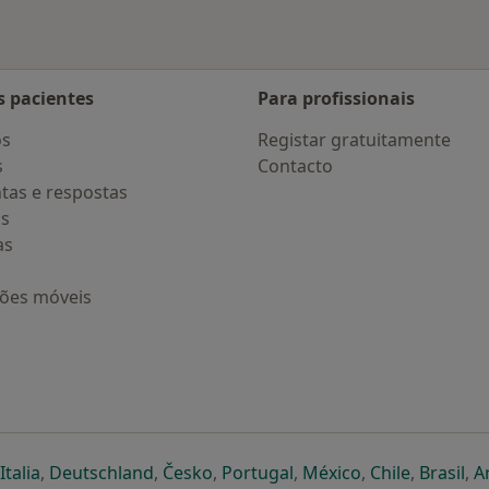
s pacientes
Para profissionais
os
Registar gratuitamente
s
Contacto
tas e respostas
os
as
ções móveis
eparador
 novo separador
bre num novo separador
abre num novo separador
abre num novo separador
abre num novo separador
abre num novo separa
abre num novo
abre num
ab
Italia
,
Deutschland
,
Česko
,
Portugal
,
México
,
Chile
,
Brasil
,
A