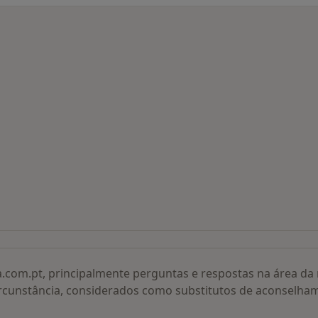
 procurados
a.com.pt, principalmente perguntas e respostas na área d
rcunstância, considerados como substitutos de aconselha