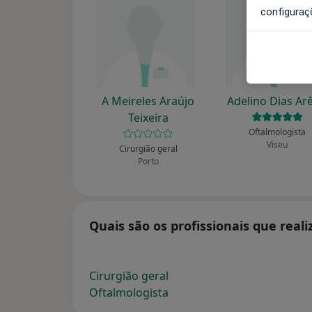
configuraç
A Meireles Araújo
Adelino Dias Ar
Teixeira
Oftalmologista
Viseu
Cirurgião geral
Porto
Quais são os profissionais que rea
Cirurgião geral
Oftalmologista