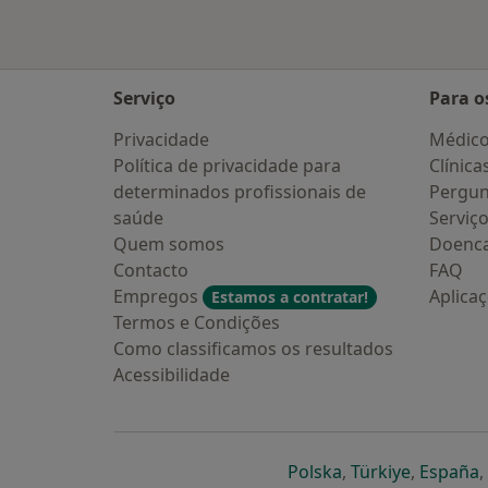
Serviço
Para o
Privacidade
Médic
Política de privacidade para
Clínica
determinados profissionais de
Pergun
saúde
Serviç
Quem somos
Doenc
Contacto
FAQ
Empregos
Aplica
Estamos a contratar!
Termos e Condições
Como classificamos os resultados
Acessibilidade
abre num novo s
abre num
a
Polska
,
Türkiye
,
España
,