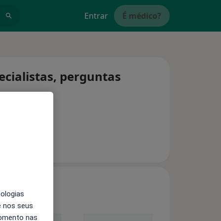
Entrar
É médico?
ecialistas, perguntas
nologias
e nos seus
momento nas