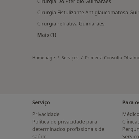
Cirurgia Do Pterigio Guimarães
Cirurgia Fistulizante Antiglaucomatosa Gu
Cirurgia refrativa Guimarães
Mais (1)
Mais na categoria: Serviços relacio
Homepage
Serviços
Primeira Consulta Oftalm
Serviço
Para o
Privacidade
Médic
Política de privacidade para
Clínica
determinados profissionais de
Pergun
saúde
Serviç