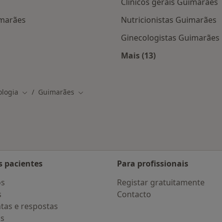
Clinicos gerais Guimarães
imarães
Nutricionistas Guimarães
Ginecologistas Guimarães
Mais (13)
nados em Guimarães
Mais na categoria: O
ologia
Guimarães
Mudar de cidade
Mudar de cidade
s pacientes
Para profissionais
os
Registar gratuitamente
s
Contacto
tas e respostas
os