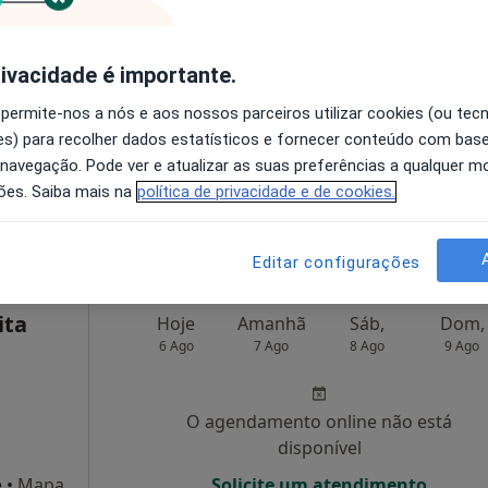
O agendamento online não está
rivacidade é importante.
disponível
 permite-nos a nós e aos nossos parceiros utilizar cookies (ou tec
Solicite um atendimento
s) para recolher dados estatísticos e fornecer conteúdo com bas
 navegação. Pode ver e atualizar as suas preferências a qualquer 
ões. Saiba mais na
política de privacidade e de cookies.
a
sponível
Editar configurações
ita
Hoje
Amanhã
Sáb,
Dom,
6 Ago
7 Ago
8 Ago
9 Ago
O agendamento online não está
disponível
e
•
Mapa
Solicite um atendimento