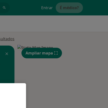
Entrar
É médico?
sultados
Ampliar mapa
Segunda-feira
Ter,
Qua
10 Ago
11 Ago
12 Ago