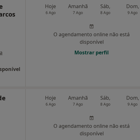
e
Hoje
Amanhã
Sáb,
Dom,
arcos
6 Ago
7 Ago
8 Ago
9 Ago
O agendamento online não está
disponível
a
Mostrar perfil
sponível
de
Hoje
Amanhã
Sáb,
Dom,
6 Ago
7 Ago
8 Ago
9 Ago
O agendamento online não está
disponível