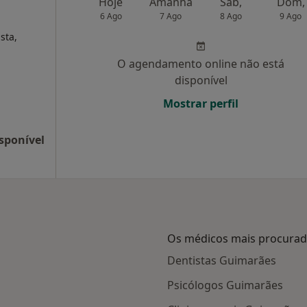
Hoje
Amanhã
Sáb,
Dom,
6 Ago
7 Ago
8 Ago
9 Ago
sta,
O agendamento online não está
disponível
Mostrar perfil
sponível
Os médicos mais procura
Dentistas Guimarães
Psicólogos Guimarães