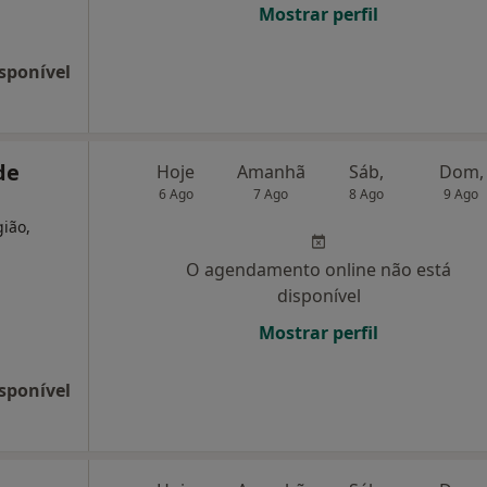
Mostrar perfil
sponível
de
Hoje
Amanhã
Sáb,
Dom,
6 Ago
7 Ago
8 Ago
9 Ago
gião,
O agendamento online não está
disponível
Mostrar perfil
sponível