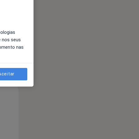
nologias
e nos seus
momento nas
Aceitar
Segunda-feira
Ter,
Qua
10 Ago
11 Ago
12 Ago