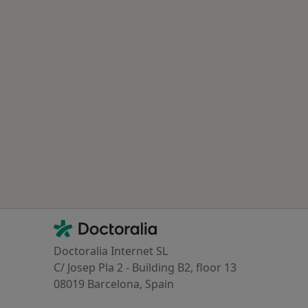
s médicos mais procurados
Contacto
Doctoralia - Homepage
Doctoralia Internet SL
C/ Josep Pla 2 - Building B2, floor 13
08019 Barcelona, Spain