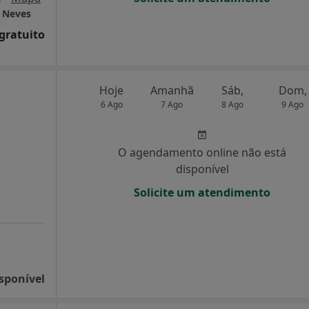
a Neves
 gratuito
Hoje
Amanhã
Sáb,
Dom,
6 Ago
7 Ago
8 Ago
9 Ago
O agendamento online não está
disponível
Solicite um atendimento
sponível