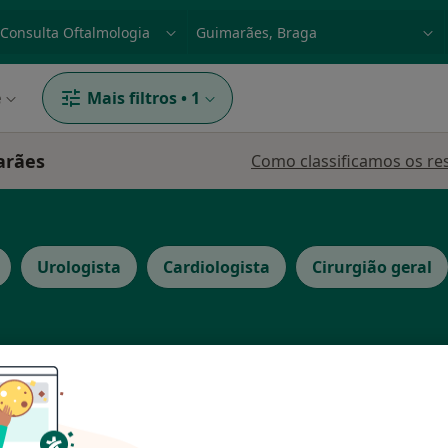
dade, doença ou nome
p. ex. Lisboa
e
Mais filtros
•
1
arães
Como classificamos os re
Urologista
Cardiologista
Cirurgião geral
ito
Hoje
Amanhã
Sáb,
Dom,
6 Ago
7 Ago
8 Ago
9 Ago