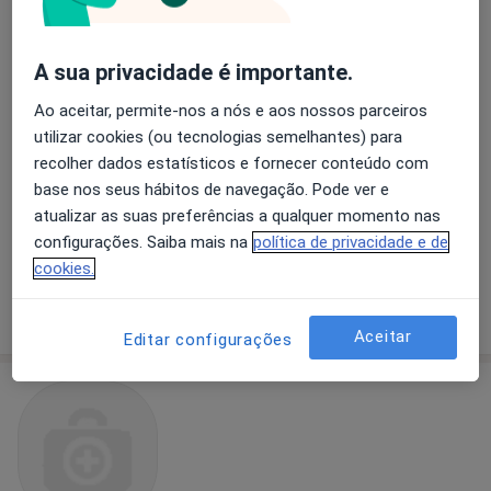
A sua privacidade é importante.
Dr. António de Oliveira Nunes
Ao aceitar, permite-nos a nós e aos nossos parceiros
utilizar cookies (ou tecnologias semelhantes) para
Cirurgião plástico
58 opiniões
recolher dados estatísticos e fornecer conteúdo com
base nos seus hábitos de navegação. Pode ver e
Rua da Arquinha, 95-B/C, Ponta Delgada
•
Mapa
atualizar as suas preferências a qualquer momento nas
Clínica de São Sebastião
configurações. Saiba mais na
política de privacidade e de
Esse especialista não oferece agendamento online para esse endereço.
cookies.
Solicite um atendimento
Aceitar
Editar configurações