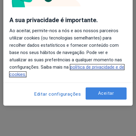
A sua privacidade é importante.
Avaliação dos usuários: 4,6 na Play Store e 4,2 na
Dr. António de Oliveira Nunes
Ao aceitar, permite-nos a nós e aos nossos parceiros
Apple
utilizar cookies (ou tecnologias semelhantes) para
Cirurgião plástico
58 opiniões
recolher dados estatísticos e fornecer conteúdo com
base nos seus hábitos de navegação. Pode ver e
Rua da Arquinha, 95-B/C, Ponta Delgada
•
Mapa
atualizar as suas preferências a qualquer momento nas
Clínica de São Sebastião
configurações. Saiba mais na
política de privacidade e de
Esse especialista não oferece agendamento online para esse endereço.
cookies.
Solicite um atendimento
Aceitar
Editar configurações