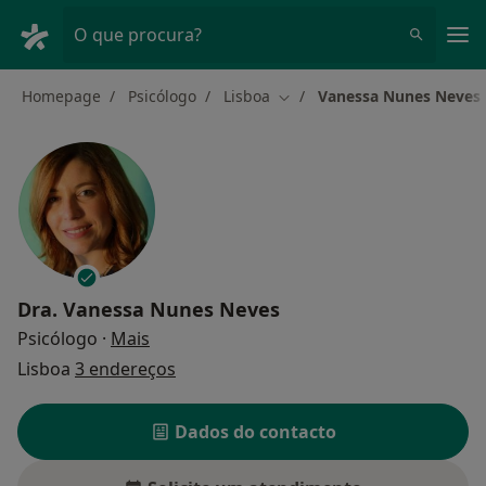
Men
O que procura?
Homepage
Psicólogo
Lisboa
Vanessa Nunes Neves
Mudar de cidade
Dra.
Vanessa Nunes Neves
sobre as especializações
Psicólogo
·
Mais
Lisboa
3 endereços
Dados do contacto