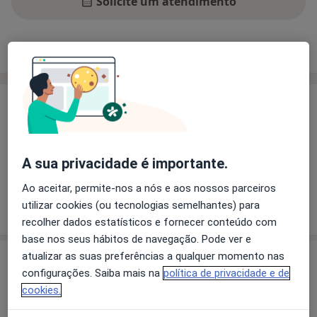
Solicite um atendimento
Experiência
Preços
Consultórios
Opiniões
Experiência
Pacientes que trato
Adultos
A sua privacidade é importante.
Crianças
Ao aceitar, permite-nos a nós e aos nossos parceiros
Mostrar mais detalhes
utilizar cookies (ou tecnologias semelhantes) para
sobre a experiência
recolher dados estatísticos e fornecer conteúdo com
base nos seus hábitos de navegação. Pode ver e
atualizar as suas preferências a qualquer momento nas
Preços
configurações. Saiba mais na
política de privacidade e de
Sem informação sobre serviços e preços
cookies.
Este especialista ainda não adicionou nenhuma