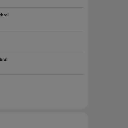
bral
bral