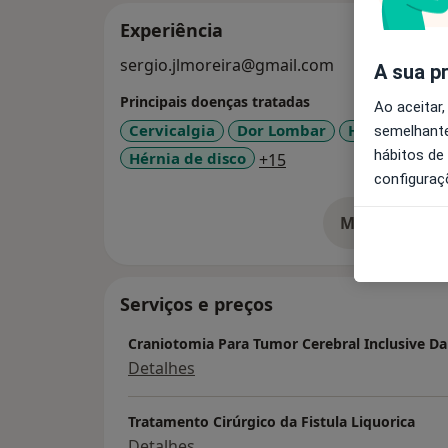
Experiência
sergio.jlmoreira@gmail.com
A sua p
Principais doenças tratadas
Ao aceitar,
Cervicalgia
Dor Lombar
Hidrocefalia
semelhante
hábitos de
a11y_sr_more_diseas
Hérnia de disco
+15
configuraç
Mostrar mais
so
Serviços e preços
Craniotomia Para Tumor Cerebral Inclusive Da
Detalhes
Tratamento Cirúrgico da Fistula Liquorica
Detalhes