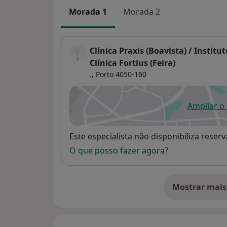
Morada 1
Morada 2
Clínica Praxis (Boavista) / Instit
Clínica Fortius (Feira)
.,
Porto
4050-160
Ampliar o
ab
Disponibilidade
Este especialista não disponibiliza rese
O que posso fazer agora?
Mostrar mais
so