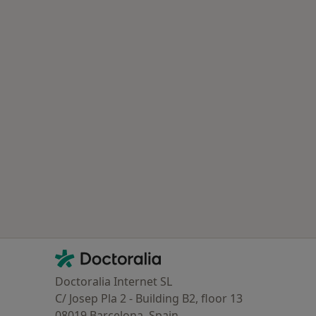
oenças mais tratadas
Contacto
Doctoralia - Homepage
Doctoralia Internet SL
C/ Josep Pla 2 - Building B2, floor 13
08019 Barcelona, Spain