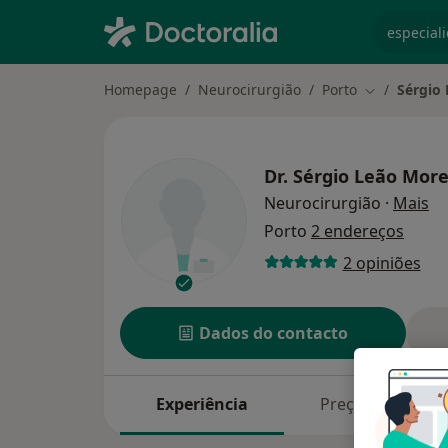
especiali
Homepage
Neurocirurgião
Porto
Sérgio
Mudar de ci
Dr.
Sérgio Leão More
so
Neurocirurgião
·
Mais
Porto
2 endereços
2 opiniões
Dados do contacto
Experiência
Preços