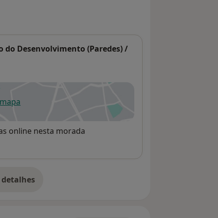
uto do Desenvolvimento (Paredes) /
 mapa
re num novo separador
rvas online nesta morada
 detalhes
bre o endereço