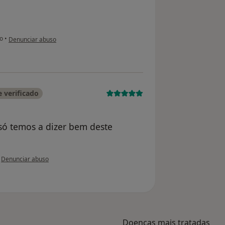
na opinião do utilizador Maria conceicao
o
•
Denunciar abuso
 verificado
só temos a dizer bem deste
na opinião do utilizador ARLETE BORLIDO
•
Denunciar abuso
Doenças mais tratadas