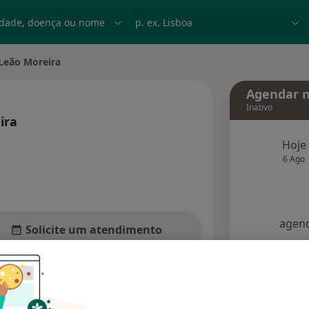
dade, doença ou nome
p. ex. Lisboa
 Leão Moreira
dade
Agendar n
Inativo
ira
bre as especializações
Hoje
6 Ago
agend
Solicite um atendimento
Consultórios
Opiniões (2)