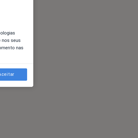
nologias
e nos seus
momento nas
Aceitar