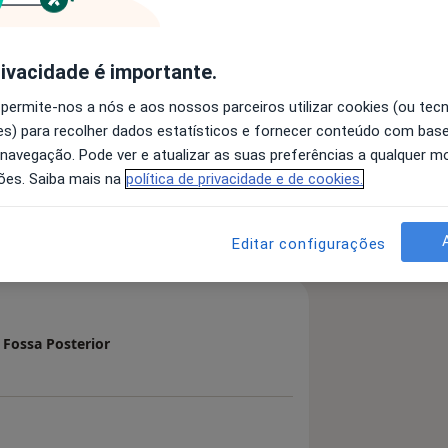
rivacidade é importante.
 permite-nos a nós e aos nossos parceiros utilizar cookies (ou tec
Síndrome do Cubital
s) para recolher dados estatísticos e fornecer conteúdo com bas
 navegação. Pode ver e atualizar as suas preferências a qualquer 
es
ões. Saiba mais na
política de privacidade e de cookies.
 detalhes
bre a experiência
Editar configurações
 Fossa Posterior