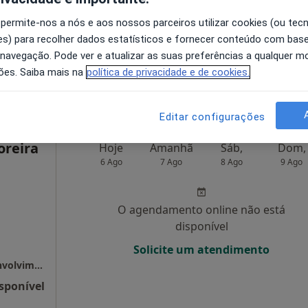
O agendamento online não está
 permite-nos a nós e aos nossos parceiros utilizar cookies (ou tec
disponível
s) para recolher dados estatísticos e fornecer conteúdo com bas
pa
Solicite um atendimento
 navegação. Pode ver e atualizar as suas preferências a qualquer 
ões. Saiba mais na
política de privacidade e de cookies.
sponível
Editar configurações
oreira
Hoje
Amanhã
Sáb,
Dom,
6 Ago
7 Ago
8 Ago
9 Ago
O agendamento online não está
disponível
Solicite um atendimento
Clínica Praxis (Boavista) / Instituto do Desenvolvimento (Paredes) / Clínica Fortius (Feira)
sponível