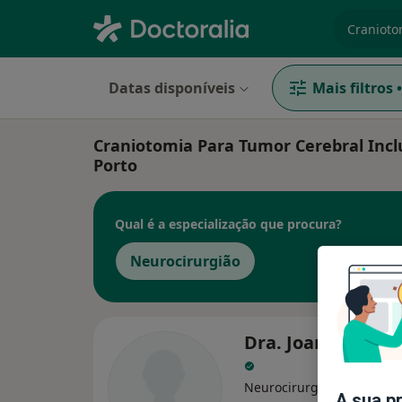
especiali
Datas disponíveis
Mais filtros
•
Craniotomia Para Tumor Cerebral Inclu
Porto
Qual é a especialização que procura?
Neurocirurgião
Dra. Joana Silva 
Neurocirurgião
A sua p