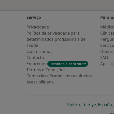
Serviço
Para o
Privacidade
Médic
Política de privacidade para
Clínica
determinados profissionais de
Pergun
saúde
Serviç
Quem somos
Doenc
Contacto
FAQ
Empregos
Aplica
Estamos a contratar!
Termos e Condições
Como classificamos os resultados
Acessibilidade
abre num novo s
abre num
a
Polska
,
Türkiye
,
España
,