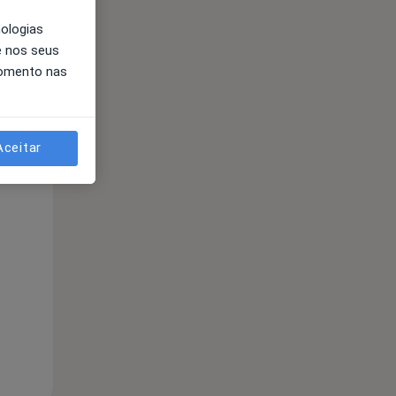
nologias
e nos seus
momento nas
Aceitar
Segunda-feira
Ter,
Qua
10 Ago
11 Ago
12 Ago