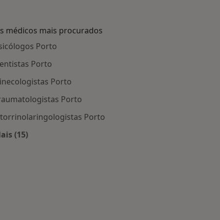
s médicos mais procurados
sicólogos Porto
entistas Porto
inecologistas Porto
raumatologistas Porto
torrinolaringologistas Porto
ais (15)
Mais na categoria: Os médicos mais procurados
Porto