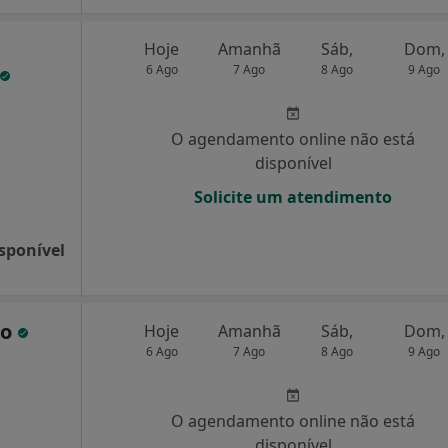
Hoje
Amanhã
Sáb,
Dom,
6 Ago
7 Ago
8 Ago
9 Ago
O agendamento online não está
disponível
Solicite um atendimento
sponível
co
Hoje
Amanhã
Sáb,
Dom,
6 Ago
7 Ago
8 Ago
9 Ago
O agendamento online não está
disponível