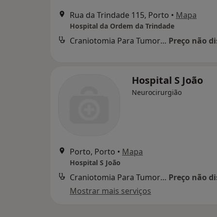
Rua da Trindade 115, Porto
•
Mapa
Hospital da Ordem da Trindade
Craniotomia Para Tumor Cerebral Inclusive Da Fossa Posterior
Preço não di
Hospital S João
Neurocirurgião
Porto, Porto
•
Mapa
Hospital S João
Craniotomia Para Tumor Cerebral Inclusive Da Fossa Posterior
Preço não di
Mostrar mais serviços