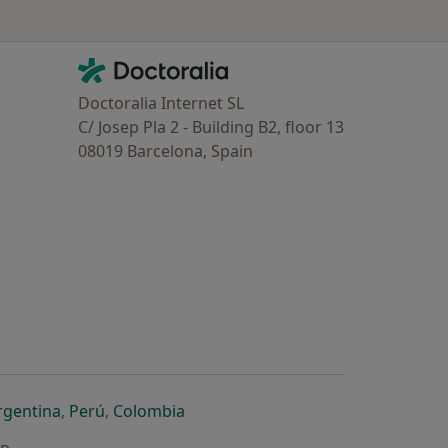
Contacto
Doctoralia - Homepage
Doctoralia Internet SL
C/ Josep Pla 2 - Building B2, floor 13
08019 Barcelona, Spain
dor
 separador
 novo separador
re num novo separador
abre num novo separador
abre num novo separador
abre num novo separador
rgentina
,
Perú
,
Colombia