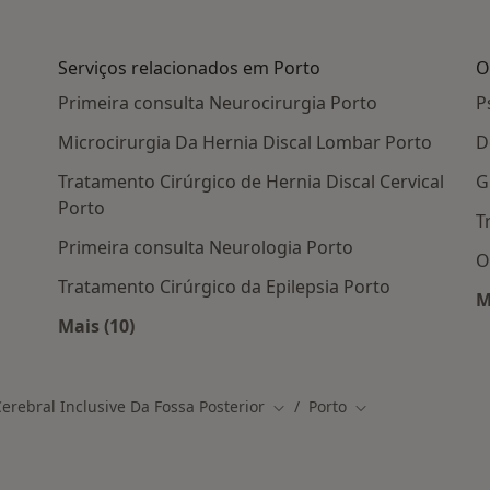
Serviços relacionados em Porto
O
Primeira consulta Neurocirurgia Porto
P
Microcirurgia Da Hernia Discal Lombar Porto
D
Tratamento Cirúrgico de Hernia Discal Cervical
G
Porto
T
Primeira consulta Neurologia Porto
O
Tratamento Cirúrgico da Epilepsia Porto
M
em Porto
Mais (10)
Mais na categoria: Serviços relacionados em 
rebral Inclusive Da Fossa Posterior
Porto
Mudar de cidade
Mudar de cidade