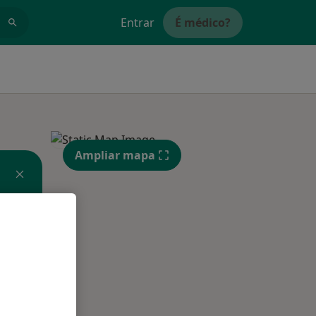
Entrar
É médico?
Ampliar mapa
Segunda-feira
Ter,
Qua
10 Ago
11 Ago
12 Ago