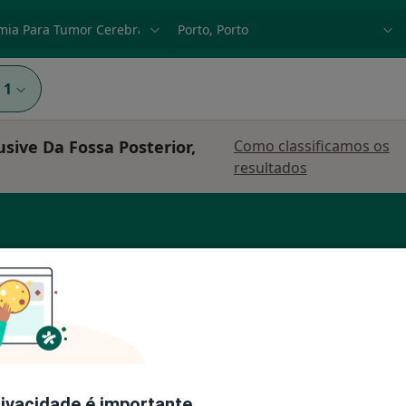
dade, doença ou nome
p. ex. Lisboa
1
sive Da Fossa Posterior,
Como classificamos os
resultados
Gomes
Hoje
Amanhã
Sáb,
Dom,
6 Ago
7 Ago
8 Ago
9 Ago
rivacidade é importante.