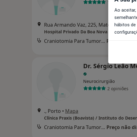
1 opinião
Ao aceitar,
semelhante
Rua Armando Vaz, 225, Matosinhos
•
Ma
hábitos de
Hospital Privado Da Boa Nova
configuraç
Craniotomia Para Tumor Cerebral Inclusive Da Fossa Posterior
Preço não di
Dr. Sérgio Leão M
Neurocirurgião
2 opiniões
., Porto
•
Mapa
Craniotomia Para Tumor Cerebral Inclusive Da Fossa Posterior
Preço não di