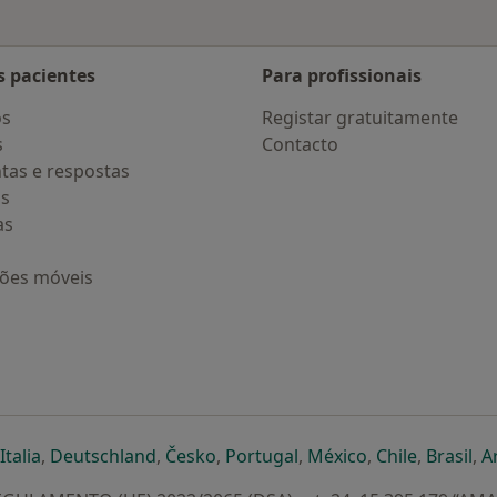
s pacientes
Para profissionais
os
Registar gratuitamente
s
Contacto
tas e respostas
os
as
ções móveis
eparador
 novo separador
bre num novo separador
abre num novo separador
abre num novo separador
abre num novo separador
abre num novo separa
abre num novo
abre num
ab
Italia
,
Deutschland
,
Česko
,
Portugal
,
México
,
Chile
,
Brasil
,
A