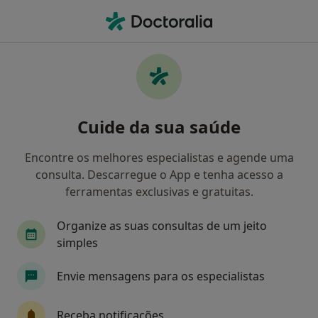
Men
Estenoses Canalares • Porto, Porto
Filters
• 1
Mapa
Estenoses Canalares, Porto
Cuide da sua saúde
Como classificamos os resultados
Encontre os melhores especialistas e agende uma
consulta. Descarregue o App e tenha acesso a
Qual é a especialização que procura?
ferramentas exclusivas e gratuitas.
Neurocirurgião
Anátomopatologista
Ane
Organize as suas consultas de um jeito
simples
Envie mensagens para os especialistas
Receba notificações