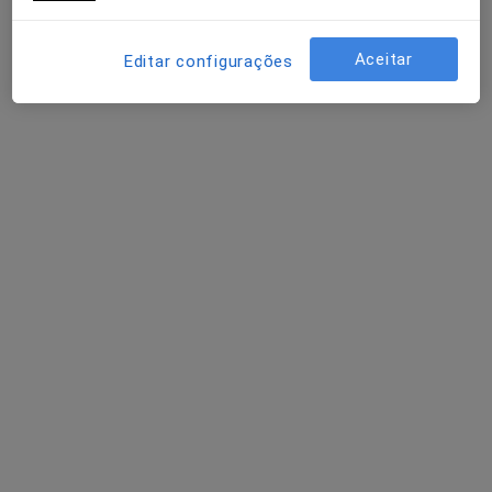
Dr. Nuno Morais
Aceitar
Editar configurações
Neurocirurgião
1 opinião
Estrada da Circunvalação 14341, Porto
•
Mapa
Hospital CUF Porto
Esse especialista não oferece agendamento online para esse endereço.
Solicite um atendimento