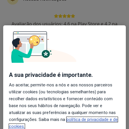
Dra. Joana Silva Gomes
Avaliação dos usuários: 4,6 na Play Store e 4,2 na
Neurocirurgião
Apple
1 opinião
Rua Armando Vaz, 225, Matosinhos
•
Mapa
Hospital Privado Da Boa Nova
Esse especialista não oferece agendamento online para esse endereço.
A sua privacidade é importante.
Solicite um atendimento
Ao aceitar, permite-nos a nós e aos nossos parceiros
utilizar cookies (ou tecnologias semelhantes) para
recolher dados estatísticos e fornecer conteúdo com
base nos seus hábitos de navegação. Pode ver e
atualizar as suas preferências a qualquer momento nas
configurações. Saiba mais na
política de privacidade e de
cookies.