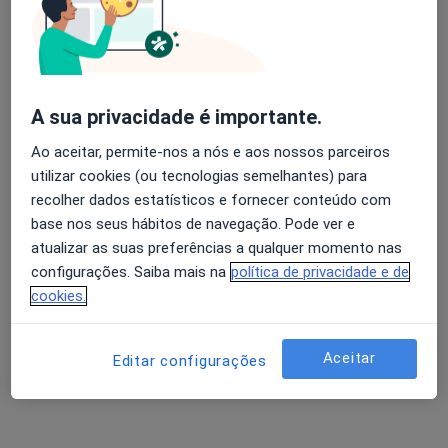
Dr. José António Moreira da Costa
Avaliação dos usuários: 4,6 na Play Store e 4,2 na
Neurocirurgião
Apple
A sua privacidade é importante.
31 opiniões
Ao aceitar, permite-nos a nós e aos nossos parceiros
Porto, Porto
•
Mapa
utilizar cookies (ou tecnologias semelhantes) para
Hospital S João
recolher dados estatísticos e fornecer conteúdo com
Esse especialista não oferece agendamento online para esse endereço.
base nos seus hábitos de navegação. Pode ver e
atualizar as suas preferências a qualquer momento nas
Solicite um atendimento
configurações. Saiba mais na
política de privacidade e de
cookies.
Aceitar
Editar configurações