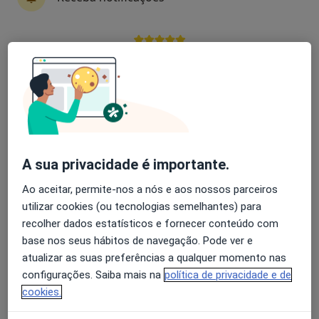
Lia Branco Pappamikail
Avaliação dos usuários: 4,6 na Play Store e 4,2 na
Neurocirurgião
Apple
Faro
João Abreu Lima
Neurocirurgião
A sua privacidade é importante.
Ponte de Lima
Ao aceitar, permite-nos a nós e aos nossos parceiros
utilizar cookies (ou tecnologias semelhantes) para
Adriano Óscar Martins Araújo
recolher dados estatísticos e fornecer conteúdo com
Gomes
base nos seus hábitos de navegação. Pode ver e
atualizar as suas preferências a qualquer momento nas
Neurocirurgião
configurações. Saiba mais na
política de privacidade e de
Leça Da Palmeira
cookies.
Alfredo Calheiros