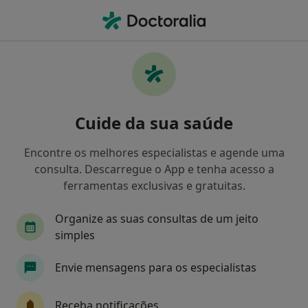
Men
O que procura?
Homepage
Doenças
Aneurisma Intracraniano
Aneurisma intracraniano -
Cuide da sua saúde
Informação, especialistas,
perguntas frequentes
Encontre os melhores especialistas e agende uma
consulta. Descarregue o App e tenha acesso a
ferramentas exclusivas e gratuitas.
Organize as suas consultas de um jeito
Informação
Perguntas & Respostas
simples
Envie mensagens para os especialistas
Especialistas - aneurisma intracraniano
Receba notificações