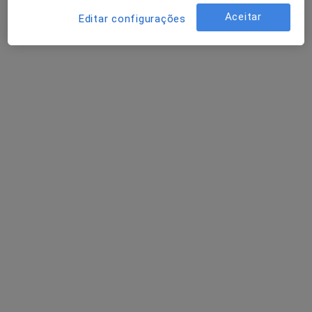
Aceitar
Neurocirurgião
Editar configurações
Porto
António A Gonçalves Vilarinho
Neurocirurgião
Senhora Da Hora
António A Marques Baptista
Neurocirurgião
Espinho
Perguntas sobre Aneurisma intracraniano
Os nossos peritos responderam a 1 perguntas