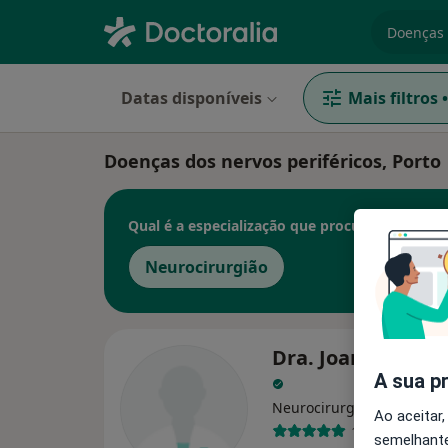
especiali
Datas disponíveis
Mais filtros
•
Doenças dos nervos periféricos, Porto
Qual é a especialização que procura?
Neurocirurgião
Dra. Joana Silva 
A sua p
Neurocirurgião
Ao aceitar,
1 opinião
semelhante