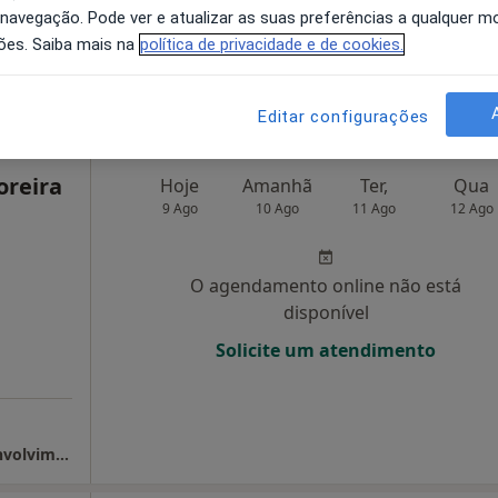
 navegação. Pode ver e atualizar as suas preferências a qualquer 
disponível
ões. Saiba mais na
política de privacidade e de cookies.
pa
Solicite um atendimento
Editar configurações
oreira
Hoje
Amanhã
Ter,
Qua
9 Ago
10 Ago
11 Ago
12 Ago
O agendamento online não está
disponível
Solicite um atendimento
Clínica Praxis (Boavista) / Instituto do Desenvolvimento (Paredes) / Clínica Fortius (Feira)