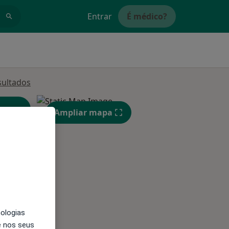
Entrar
É médico?
sultados
Ampliar mapa
Qui,
Sex,
Sáb,
13 Ago
14 Ago
15 Ago
nologias
e nos seus