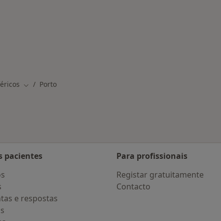
nadas em Porto
éricos
Porto
Mudar de cidade
s pacientes
Para profissionais
os
Registar gratuitamente
s
Contacto
tas e respostas
os