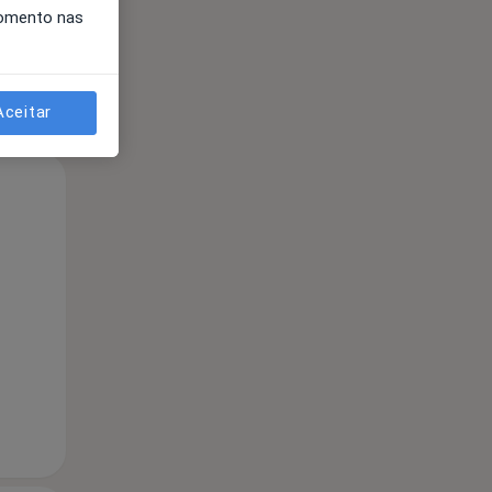
momento nas
Aceitar
Qui,
Sex,
Sáb,
13 Ago
14 Ago
15 Ago