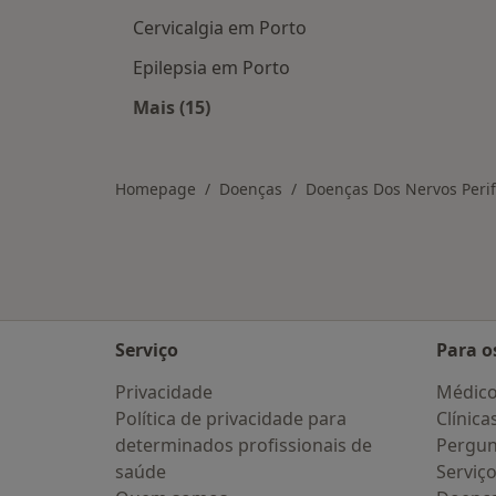
Cervicalgia em Porto
Epilepsia em Porto
Mais (15)
Mais na categoria: Doenças relacio
Homepage
Doenças
Doenças Dos Nervos Perif
Serviço
Para o
Privacidade
Médic
Política de privacidade para
Clínica
determinados profissionais de
Pergun
saúde
Serviç