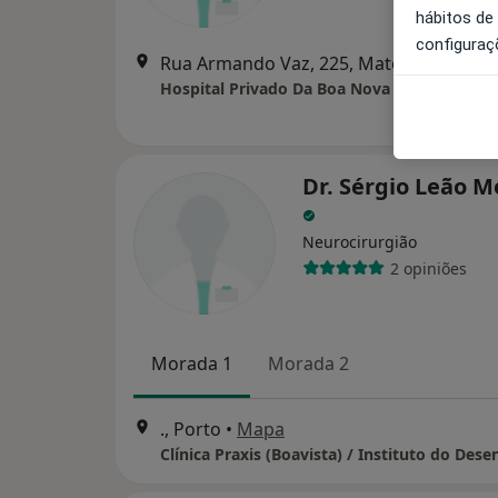
hábitos de
configuraç
Rua Armando Vaz, 225, Matosinhos
•
Ma
Hospital Privado Da Boa Nova
Dr. Sérgio Leão M
Neurocirurgião
2 opiniões
Morada 1
Morada 2
., Porto
•
Mapa