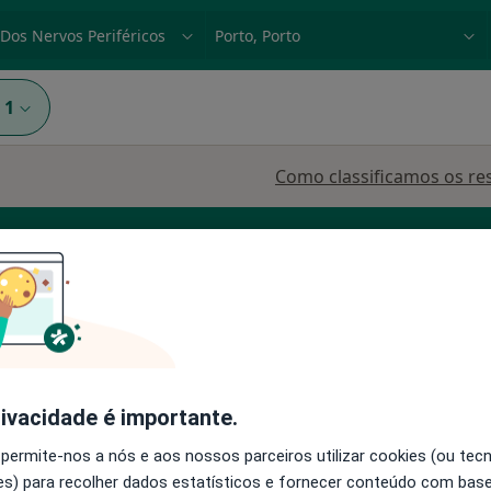
dade, doença ou nome
p. ex. Lisboa
1
Como classificamos os re
Gomes
Hoje
Amanhã
Ter,
Qua
rivacidade é importante.
9 Ago
10 Ago
11 Ago
12 Ago
 permite-nos a nós e aos nossos parceiros utilizar cookies (ou tec
s) para recolher dados estatísticos e fornecer conteúdo com bas
O agendamento online não está