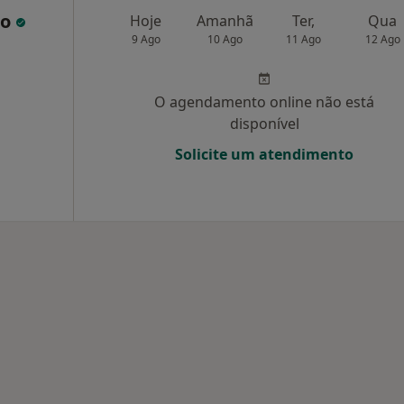
co
Hoje
Amanhã
Ter,
Qua
9 Ago
10 Ago
11 Ago
12 Ago
O agendamento online não está
disponível
Solicite um atendimento