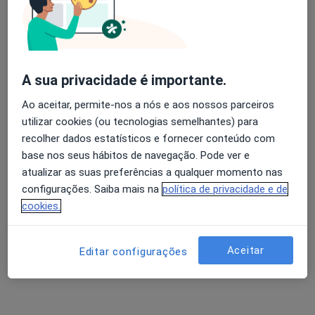
Morada 1
Morada 2
Rua Josefa de Óbidos , nº 3 B, Amadora
•
Mapa
Catarina Namora - Centro de Osteopatia
A sua privacidade é importante.
Esse especialista não oferece agendamento online para esse endereço.
Ao aceitar, permite-nos a nós e aos nossos parceiros
utilizar cookies (ou tecnologias semelhantes) para
Solicite um atendimento
recolher dados estatísticos e fornecer conteúdo com
base nos seus hábitos de navegação. Pode ver e
atualizar as suas preferências a qualquer momento nas
configurações. Saiba mais na
política de privacidade e de
cookies.
Aceitar
Editar configurações
Susana Castro
Nutricionista