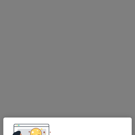
Avenida Infante Santo, 69, 1, Lisboa
•
Mapa
Nutricionista Rita Horgan
Consulta online
Serviço gratuito
Esse especialista não oferece agendamento online para esse endereço.
Solicite um atendimento
Dr. Miguel Antunes
Nutricionista
38 opiniões