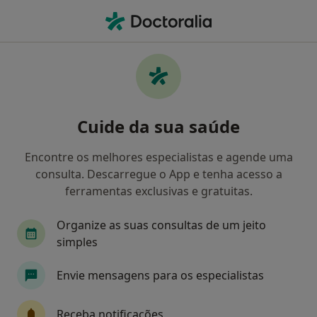
Men
Nutricionista • Agualva-Cacém, Lisboa
Filters
Mapa
Nutricionistas em Agualva-Cacém
Cuide da sua saúde
Como classificamos os resultados
Encontre os melhores especialistas e agende uma
consulta. Descarregue o App e tenha acesso a
ferramentas exclusivas e gratuitas.
Organize as suas consultas de um jeito
simples
Envie mensagens para os especialistas
Dra. Magda Serras
Nutricionista
Receba notificações