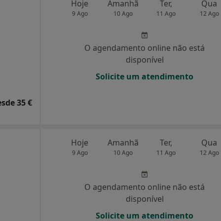
Hoje
Amanhã
Ter,
Qua
9 Ago
10 Ago
11 Ago
12 Ago
O agendamento online não está
disponível
Solicite um atendimento
esde 35 €
Hoje
Amanhã
Ter,
Qua
9 Ago
10 Ago
11 Ago
12 Ago
O agendamento online não está
disponível
Solicite um atendimento