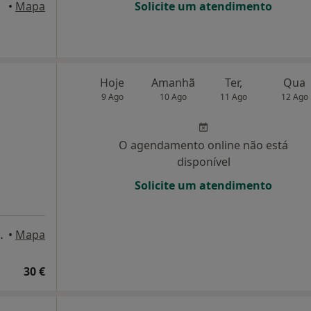
•
Mapa
Solicite um atendimento
Hoje
Amanhã
Ter,
Qua
9 Ago
10 Ago
11 Ago
12 Ago
O agendamento online não está
disponível
Solicite um atendimento
R/C Esq., Azeitão
•
Mapa
30 €