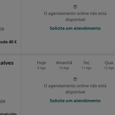
O agendamento online não está
disponível
pa
Solicite um atendimento
esde 40 €
çalves
Hoje
Amanhã
Ter,
Qua
9 Ago
10 Ago
11 Ago
12 Ago
O agendamento online não está
disponível
pa
Solicite um atendimento
 gratuito