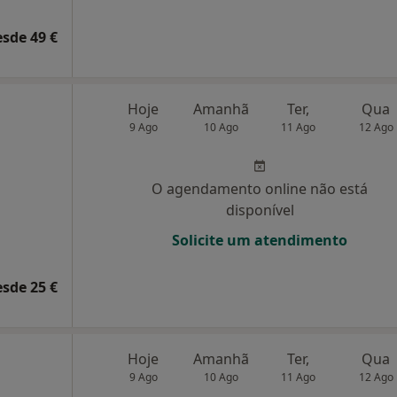
esde 49 €
Hoje
Amanhã
Ter,
Qua
9 Ago
10 Ago
11 Ago
12 Ago
O agendamento online não está
disponível
Solicite um atendimento
esde 25 €
Hoje
Amanhã
Ter,
Qua
9 Ago
10 Ago
11 Ago
12 Ago