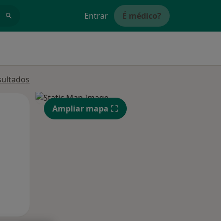
Entrar
É médico?
sultados
Qui,
Sex,
Sáb,
Ampliar mapa
13 Ago
14 Ago
15 Ago