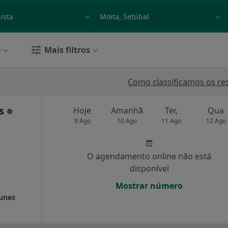
dade, doença ou nome
p. ex. Lisboa
e
Mais filtros
Como classificamos os re
as
Hoje
Amanhã
Ter,
Qua
9 Ago
10 Ago
11 Ago
12 Ago
O agendamento online não está
disponível
Mostrar número
Nunes