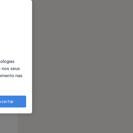
Qui,
Sex,
Sáb,
13 Ago
14 Ago
15 Ago
nologias
e nos seus
momento nas
Qui,
Sex,
Sáb,
13 Ago
14 Ago
15 Ago
Aceitar