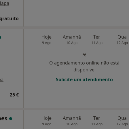
apa
 gratuito
Hoje
Amanhã
Ter,
Qua
9 Ago
10 Ago
11 Ago
12 Ago
O agendamento online não está
disponível
pa
Solicite um atendimento
25 €
nes
Hoje
Amanhã
Ter,
Qua
9 Ago
10 Ago
11 Ago
12 Ago