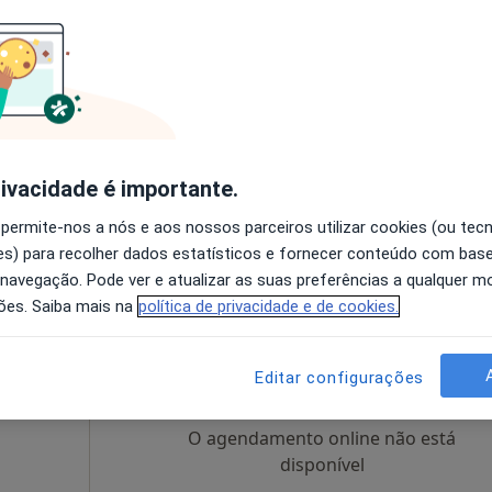
Hoje
Amanhã
Ter,
Qua
9 Ago
10 Ago
11 Ago
12 Ago
O agendamento online não está
disponível
rivacidade é importante.
pa
Solicite um atendimento
 permite-nos a nós e aos nossos parceiros utilizar cookies (ou tec
 gratuito
s) para recolher dados estatísticos e fornecer conteúdo com bas
 navegação. Pode ver e atualizar as suas preferências a qualquer 
ões. Saiba mais na
política de privacidade e de cookies.
Hoje
Amanhã
Ter,
Qua
9 Ago
10 Ago
11 Ago
12 Ago
Editar configurações
O agendamento online não está
disponível