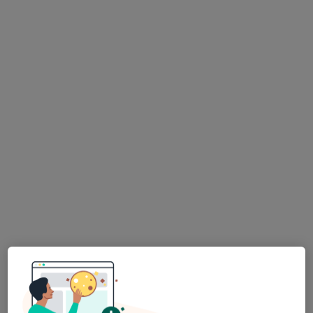
Dr. Marco Guerreiro
Psicólogo
Av. Miguel Bombarda, 61, 6.º, Lisboa
•
Mapa
Marco Guerreiro Psicólogo
Aconselhamento de carreira
60 €
Esse especialista não oferece agendamento online para esse endereço.
Solicite um atendimento