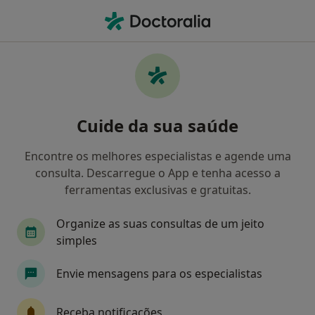
Men
Transtornos Nutricionais • Lisboa, Lisboa
Filters
• 1
Mapa
Transtornos Nutricionais, Lisboa
Cuide da sua saúde
Como classificamos os resultados
Encontre os melhores especialistas e agende uma
consulta. Descarregue o App e tenha acesso a
Qual é a especialização que procura?
ferramentas exclusivas e gratuitas.
Nutricionista
Psicólogo
Pediatra
Den
Organize as suas consultas de um jeito
simples
Envie mensagens para os especialistas
Receba notificações