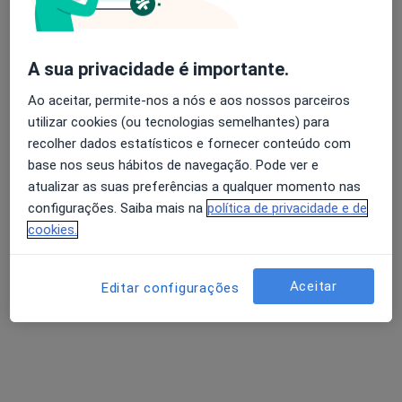
A sua privacidade é importante.
Ao aceitar, permite-nos a nós e aos nossos parceiros
utilizar cookies (ou tecnologias semelhantes) para
Frederico Empis
recolher dados estatísticos e fornecer conteúdo com
Psicólogo
base nos seus hábitos de navegação. Pode ver e
Rua Artilharia 1 1, Lisboa
•
Mapa
atualizar as suas preferências a qualquer momento nas
Frederico Empis- Psicologia Clínica
configurações. Saiba mais na
política de privacidade e de
Primeira consulta Psicologia
55 €
cookies.
Esse especialista não oferece agendamento online para esse endereço.
Aceitar
Editar configurações
Solicite um atendimento