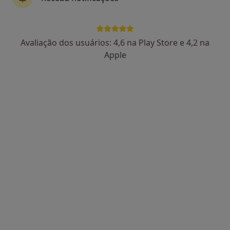
Luísa Moura
Avaliação dos usuários: 4,6 na Play Store e 4,2 na
Psicólogo
Apple
3 opiniões
Autoestima, maternidade e expatriação
Mestre em Psicologia Clínica e da Saúde
Pacientes destacam a minha escuta e clareza
Avenida da Liberdade 200, Lisboa
•
Mapa
LUMA Psicologia Clínica | Consultório Online – Lisboa
Consulta de Psicologia Clínica
60 €
Esse especialista não oferece agendamento online para esse endereço.
Solicite um atendimento