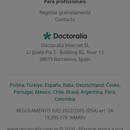
Para profissionais
Registar gratuitamente
Contacto
Contacto
Doctoralia - Homepage
Doctoralia Internet SL
C/ Josep Pla 2 - Building B2, floor 13
08019 Barcelona, Spain
abre num novo separador
abre num novo separador
abre num novo separador
abre num novo separado
abre num n
abre
Polska
,
Türkiye
,
España
,
Italia
,
Deutschland
,
Česko
,
abre num novo separador
abre num novo separador
abre num novo separador
abre num novo separa
abre num no
abre n
Portugal
,
México
,
Chile
,
Brasil
,
Argentina
,
Perú
,
abre num novo separad
Colombia
REGULAMENTO (UE) 2022/2065 (DSA) art. 24:
15.395.179 “AMARs
www.doctoralia.com.pt © 2026 - Marque agora a sua