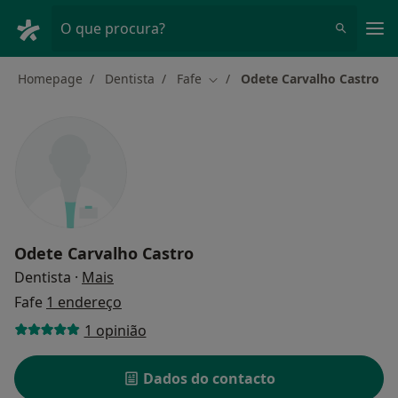
Men
O que procura?
Homepage
Dentista
Fafe
Odete Carvalho Castro
Mudar de cidade
Odete Carvalho Castro
sobre as especializações
Dentista
·
Mais
Fafe
1 endereço
1 opinião
Dados do contacto