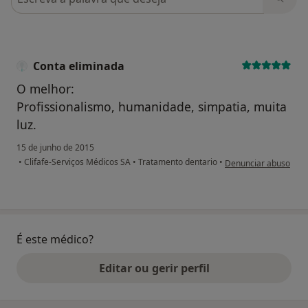
Conta eliminada
O melhor:
Profissionalismo, humanidade, simpatia, muita
luz.
15 de junho de 2015
na opinião do utiliza
•
Clifafe-Serviços Médicos SA
•
Tratamento dentario
•
Denunciar abuso
É este médico?
Editar ou gerir perfil