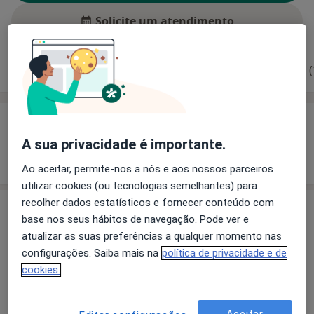
Solicite um atendimento
Experiência
Preços
Consultórios
Opiniões (
Experiência
A sua privacidade é importante.
Mostrar mais detalhes
sobre a experiência
Ao aceitar, permite-nos a nós e aos nossos parceiros
utilizar cookies (ou tecnologias semelhantes) para
recolher dados estatísticos e fornecer conteúdo com
Preços
base nos seus hábitos de navegação. Pode ver e
atualizar as suas preferências a qualquer momento nas
Sem informação sobre serviços e preços
configurações. Saiba mais na
política de privacidade e de
Este especialista ainda não adicionou nenhuma
cookies.
informação sobre serviços
Aceitar