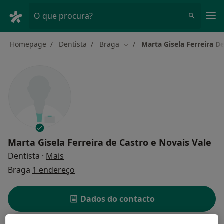
Men
O que procura?
Homepage
Dentista
Braga
Marta Gisela Ferreira D
Mudar de cidade
Marta Gisela Ferreira de Castro e Novais Vale
sobre as especializações
Dentista
·
Mais
Braga
1 endereço
Dados do contacto