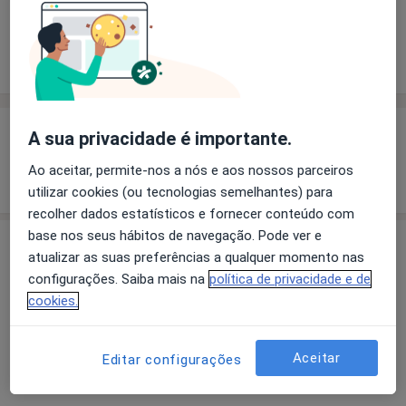
Solicite um atendimento
Experiência
Preços
Consultórios
Opiniões
Experiência
A sua privacidade é importante.
Ao aceitar, permite-nos a nós e aos nossos parceiros
Mostrar mais detalhes
sobre a experiência
utilizar cookies (ou tecnologias semelhantes) para
recolher dados estatísticos e fornecer conteúdo com
base nos seus hábitos de navegação. Pode ver e
Serviços e preços
atualizar as suas preferências a qualquer momento nas
Primeira consulta Medicina dentária
configurações. Saiba mais na
política de privacidade e de
Detalhes
cookies.
Aceitar
Editar configurações
Como mostramos os preços?