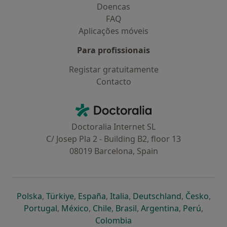
Doencas
FAQ
Aplicações móveis
Para profissionais
Registar gratuitamente
Contacto
Contacto
Doctoralia - Homepage
Doctoralia Internet SL
C/ Josep Pla 2 - Building B2, floor 13
08019 Barcelona, Spain
abre num novo separador
abre num novo separador
abre num novo separador
abre num novo separado
abre num n
abre
Polska
,
Türkiye
,
España
,
Italia
,
Deutschland
,
Česko
,
abre num novo separador
abre num novo separador
abre num novo separador
abre num novo separa
abre num no
abre n
Portugal
,
México
,
Chile
,
Brasil
,
Argentina
,
Perú
,
abre num novo separad
Colombia