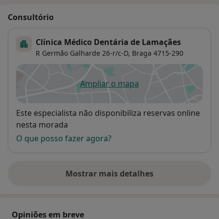
Consultório
Clínica Médico Dentária de Lamaçães
R Germão Galharde 26-r/c-D,
Braga
4715-290
Ampliar o mapa
abre num novo separador
Disponibilidade
Este especialista não disponibiliza reservas online
nesta morada
O que posso fazer agora?
Mostrar mais detalhes
sobre o endereço
Opiniões em breve