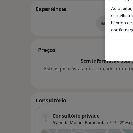
Experiência
Ao aceitar,
semelhante
hábitos de
Mostrar mais
so
configuraç
Preços
Sem informação sobre 
Este especialista ainda não adicionou
Consultório
Consultório privado
Avenida Miguel Bombarda nº 21- 2º esq.