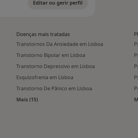
Editar ou gerir perfil
Doenças mais tratadas
P
Transtornos Da Ansiedade em Lisboa
P
Transtorno Bipolar em Lisboa
P
Transtorno Depressivo em Lisboa
P
Esquizofrenia em Lisboa
P
Transtorno De Pânico em Lisboa
P
Mais (15)
M
 Lisboa
Mais na categoria: Doenças mais tratadas