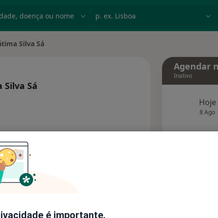
dade, doença ou nome
p. ex. Lisboa
tima Silva Sá
e
Agendar n
Inativo
 Silva Sá
s especializações
Hoje
8 Ago
agend
Solicite um atendimento
Consultórios
Opiniões (1)
rivacidade é importante.