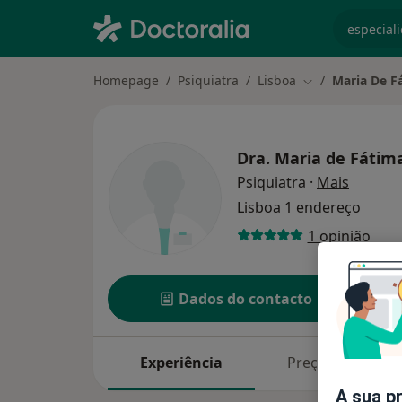
especiali
Homepage
Psiquiatra
Lisboa
Maria De Fá
Mudar de cidad
Dra.
Maria de Fátima
sobre a
Psiquiatra
·
Mais
Lisboa
1 endereço
1 opinião
Dados do contacto
Experiência
Preços
A sua p