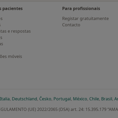
s pacientes
Para profissionais
os
Registar gratuitamente
s
Contacto
tas e respostas
os
as
ções móveis
eparador
 novo separador
bre num novo separador
abre num novo separador
abre num novo separador
abre num novo separador
abre num novo separa
abre num novo
abre num
ab
Italia
,
Deutschland
,
Česko
,
Portugal
,
México
,
Chile
,
Brasil
,
A
GULAMENTO (UE) 2022/2065 (DSA) art. 24: 15.395.179 “AM