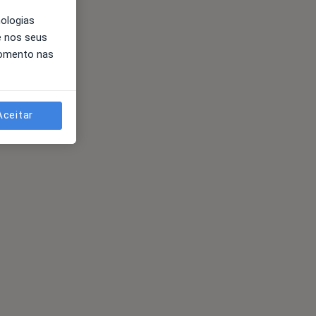
nologias
e nos seus
momento nas
Aceitar