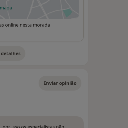
 mapa
re num novo separador
rvas online nesta morada
 detalhes
bre o endereço
Enviar opinião
 por isso os especialistas não