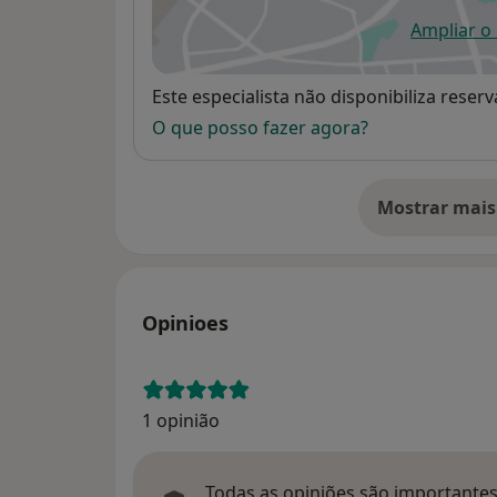
Ampliar o
ab
Disponibilidade
Este especialista não disponibiliza rese
O que posso fazer agora?
Mostrar mais
so
Opinioes
1 opinião
Todas as opiniões são importantes,