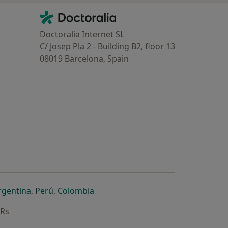
Contacto
Doctoralia - Homepage
Doctoralia Internet SL
C/ Josep Pla 2 - Building B2, floor 13
08019 Barcelona, Spain
dor
 separador
 novo separador
re num novo separador
abre num novo separador
abre num novo separador
abre num novo separador
rgentina
,
Perú
,
Colombia
ARs