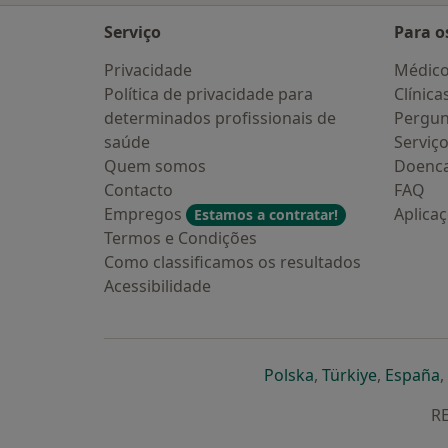
Serviço
Para o
Privacidade
Médic
Política de privacidade para
Clínica
determinados profissionais de
Pergun
saúde
Serviç
Quem somos
Doenc
Contacto
FAQ
Empregos
Aplica
Estamos a contratar!
Termos e Condições
Como classificamos os resultados
Acessibilidade
abre num novo s
abre num
a
Polska
,
Türkiye
,
España
,
RE