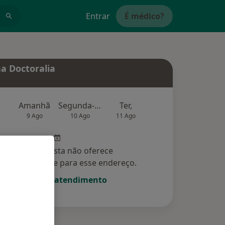
Entrar
É médico?
a Doctoralia
Amanhã
Segunda-feira
Ter,
Qua
Qui,
9 Ago
10 Ago
11 Ago
12 Ago
13 Ag
Esse especialista não oferece
amento online para esse endereço.
Solicite um atendimento