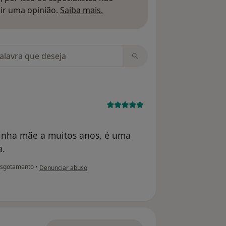
Saber mais sobre pareceres
ir uma opinião.
Saiba mais.
m opiniões
minha mãe a muitos anos, é uma
a.
na opinião do utilizador Conta eliminada
sgotamento
•
Denunciar abuso