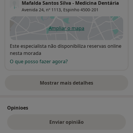
Mafalda Santos Silva - Medicina Dentária
Avenida 24, nº 1113,
Espinho
4500-201
Ampliar o mapa
abre num novo separador
Disponibilidade
Este especialista não disponibiliza reservas online
nesta morada
O que posso fazer agora?
Mostrar mais detalhes
sobre o endereço
Opinioes
Enviar opinião