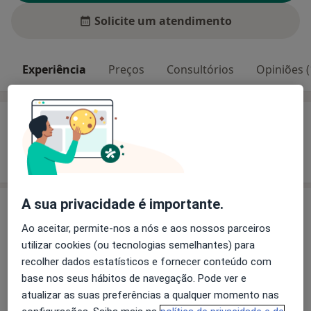
Solicite um atendimento
Experiência
Preços
Consultórios
Opiniões (
Experiência
Mostrar mais detalhes
sobre a experiência
A sua privacidade é importante.
Serviços e preços
Ao aceitar, permite-nos a nós e aos nossos parceiros
Aparelho Fixo
utilizar cookies (ou tecnologias semelhantes) para
Detalhes
recolher dados estatísticos e fornecer conteúdo com
base nos seus hábitos de navegação. Pode ver e
Branqueamento Dentário
atualizar as suas preferências a qualquer momento nas
Detalhes