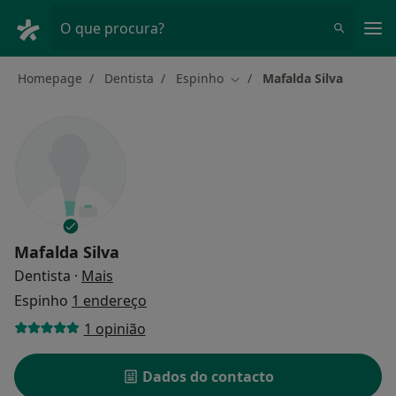
Men
O que procura?
Homepage
Dentista
Espinho
Mafalda Silva
Mudar de cidade
Mafalda Silva
sobre as especializações
Dentista
·
Mais
Espinho
1 endereço
1 opinião
Dados do contacto