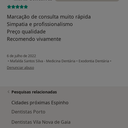
Marcação de consulta muito rápida
Simpatia e profissionalismo
Preço qualidade
Recomendo vivamente
6 de julho de 2022
•
Mafalda Santos Silva - Medicina Dentária
•
Exodontia Dentária
•
na opinião do utilizador Marta Goncalves
Denunciar abuso
Pesquisas relacionadas
Cidades próximas Espinho
Dentistas Porto
Dentistas Vila Nova de Gaia