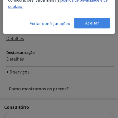
configurações. Saiba mais na
política de privacidade e de
cookies.
Coroa Cerâmica
Detalhes
Aceitar
Editar configurações
Coroa Metalo-cerâmica
Detalhes
Destartarização
Detalhes
+ 9 serviços
Como mostramos os preços?
Consultório