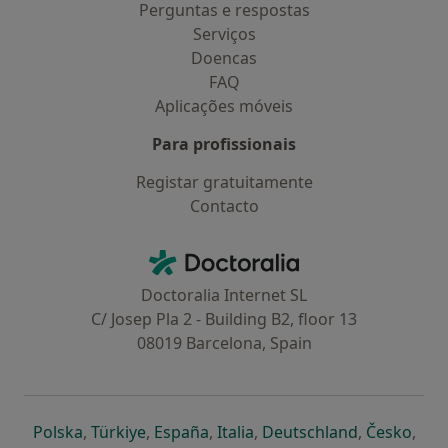
Perguntas e respostas
Serviços
Doencas
FAQ
Aplicações móveis
Para profissionais
Registar gratuitamente
Contacto
Contacto
Doctoralia - Homepage
Doctoralia Internet SL
C/ Josep Pla 2 - Building B2, floor 13
08019 Barcelona, Spain
abre num novo separador
abre num novo separador
abre num novo separador
abre num novo separado
abre num n
abre
Polska
,
Türkiye
,
España
,
Italia
,
Deutschland
,
Česko
,