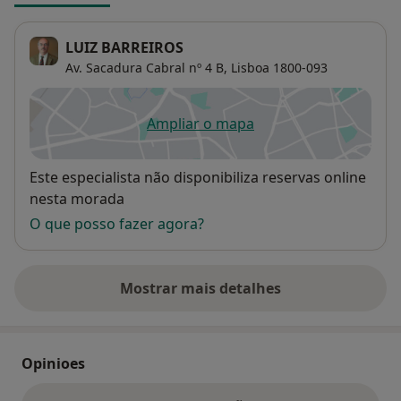
LUIZ BARREIROS
Av. Sacadura Cabral nº 4 B,
Lisboa
1800-093
Ampliar o mapa
abre num novo separador
Disponibilidade
Este especialista não disponibiliza reservas online
nesta morada
O que posso fazer agora?
Mostrar mais detalhes
sobre o endereço
Opinioes