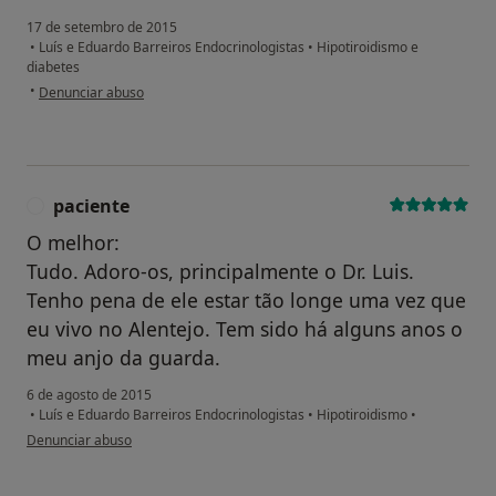
17 de setembro de 2015
•
Luís e Eduardo Barreiros Endocrinologistas
•
Hipotiroidismo e
diabetes
na opinião do utilizador anônimo
•
Denunciar abuso
paciente
P
O melhor:
Tudo. Adoro-os, principalmente o Dr. Luis.
Tenho pena de ele estar tão longe uma vez que
eu vivo no Alentejo. Tem sido há alguns anos o
meu anjo da guarda.
6 de agosto de 2015
•
Luís e Eduardo Barreiros Endocrinologistas
•
Hipotiroidismo
•
na opinião do utilizador paciente
Denunciar abuso