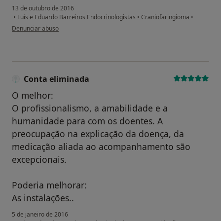
13 de outubro de 2016
•
Luís e Eduardo Barreiros Endocrinologistas
•
Craniofaringioma
•
na opinião do utilizador paciente anônimo
Denunciar abuso
Conta eliminada
O melhor:
O profissionalismo, a amabilidade e a
humanidade para com os doentes. A
preocupação na explicação da doença, da
medicação aliada ao acompanhamento são
excepcionais.
Poderia melhorar:
As instalações..
5 de janeiro de 2016