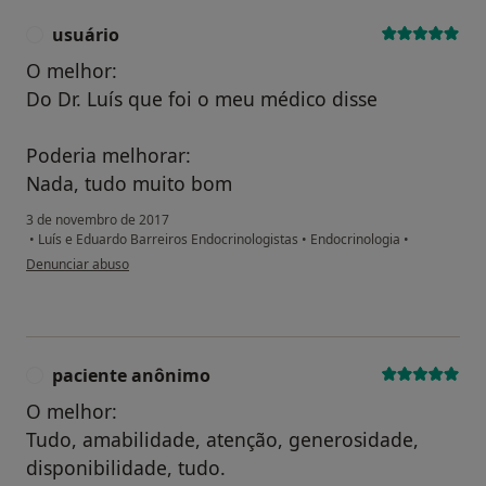
usuário
U
O melhor:
Do Dr. Luís que foi o meu médico disse
Poderia melhorar:
Nada, tudo muito bom
3 de novembro de 2017
•
Luís e Eduardo Barreiros Endocrinologistas
•
Endocrinologia
•
na opinião do utilizador usuário
Denunciar abuso
paciente anônimo
P
O melhor:
Tudo, amabilidade, atenção, generosidade,
disponibilidade, tudo.