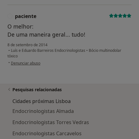
paciente
P
O melhor:
De uma maneira geral... tudo!
8 de setembro de 2014
•
Luís e Eduardo Barreiros Endocrinologistas
•
Bócio multinodolar
tóxico
na opinião do utilizador paciente
•
Denunciar abuso
Pesquisas relacionadas
Cidades próximas Lisboa
Endocrinologistas Almada
Endocrinologistas Torres Vedras
Endocrinologistas Carcavelos