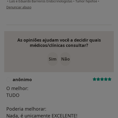
•
Luís e Eduardo Barreiros Endocrinologistas
•
Tumor hipofise
•
na opinião do utilizador Conta eliminada
Denunciar abuso
As opiniões ajudam você a decidir quais
médicos/clínicas consultar?
Sim
Não
anônimo
A
O melhor:
TUDO
Poderia melhorar:
Nada, é unicamente EXCELENTE!