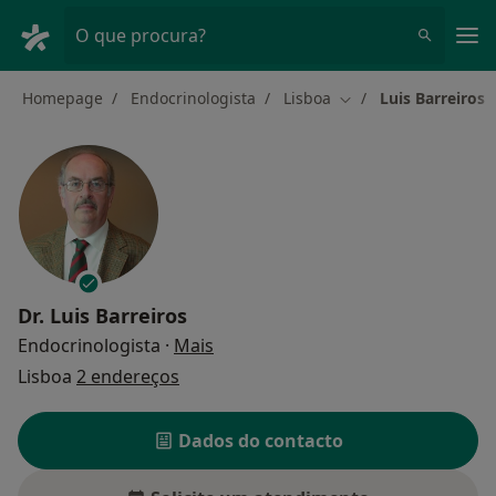
Men
O que procura?
Homepage
Endocrinologista
Lisboa
Luis Barreiros
Mudar de cidade
Dr.
Luis Barreiros
sobre as especializações
Endocrinologista
·
Mais
Lisboa
2 endereços
Dados do contacto