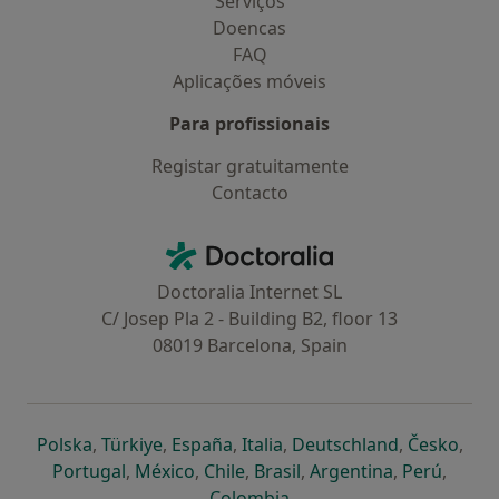
Serviços
Doencas
FAQ
Aplicações móveis
Para profissionais
Registar gratuitamente
Contacto
Contacto
Doctoralia - Homepage
Doctoralia Internet SL
C/ Josep Pla 2 - Building B2, floor 13
08019 Barcelona, Spain
abre num novo separador
abre num novo separador
abre num novo separador
abre num novo separado
abre num n
abre
Polska
,
Türkiye
,
España
,
Italia
,
Deutschland
,
Česko
,
abre num novo separador
abre num novo separador
abre num novo separador
abre num novo separa
abre num no
abre n
Portugal
,
México
,
Chile
,
Brasil
,
Argentina
,
Perú
,
abre num novo separad
Colombia