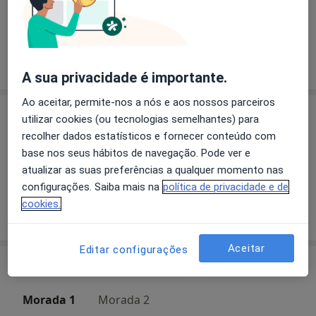
Sociedade Portuguesa de Endocrinologia.
a11y_sr_more_diseases
Doença De Addison
+18
Ensino e formação de internos da especialidade de
Endocrinologia.
Mostrar mais detalhes
Actividade como Docente na Faculdade de Medicina na
sobre a experiência
A sua privacidade é importante.
Universidade Clássica de Lisboa, H. Sta. Maria
Ao aceitar, permite-nos a nós e aos nossos parceiros
Serviços e preços
utilizar cookies (ou tecnologias semelhantes) para
recolher dados estatísticos e fornecer conteúdo com
Primeira consulta Endocrinologia
base nos seus hábitos de navegação. Pode ver e
Detalhes
atualizar as suas preferências a qualquer momento nas
configurações. Saiba mais na
política de privacidade e de
cookies.
Como mostramos os preços?
Aceitar
Editar configurações
Consultórios (2)
Morada 1
Morada 2