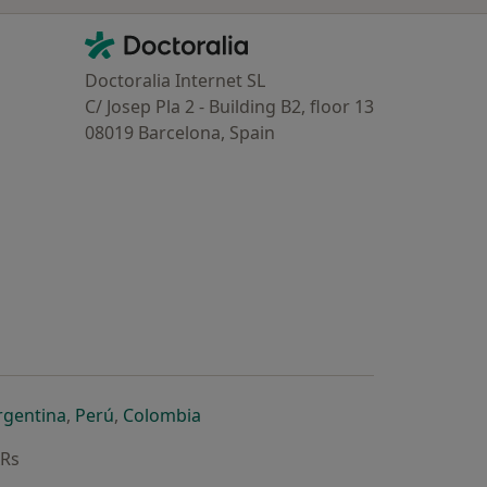
Contacto
Doctoralia - Homepage
Doctoralia Internet SL
C/ Josep Pla 2 - Building B2, floor 13
08019 Barcelona, Spain
dor
 separador
 novo separador
re num novo separador
abre num novo separador
abre num novo separador
abre num novo separador
rgentina
,
Perú
,
Colombia
ARs