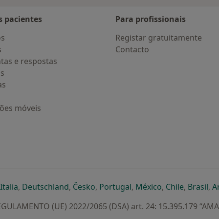
s pacientes
Para profissionais
os
Registar gratuitamente
s
Contacto
tas e respostas
os
as
ções móveis
eparador
 novo separador
bre num novo separador
abre num novo separador
abre num novo separador
abre num novo separador
abre num novo separa
abre num novo
abre num
ab
Italia
,
Deutschland
,
Česko
,
Portugal
,
México
,
Chile
,
Brasil
,
A
GULAMENTO (UE) 2022/2065 (DSA) art. 24: 15.395.179 “AM