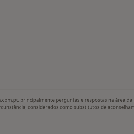
 procurados
a.com.pt, principalmente perguntas e respostas na área d
rcunstância, considerados como substitutos de aconselha