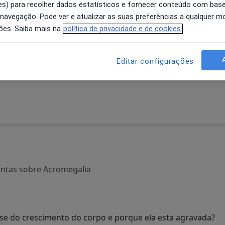
s) para recolher dados estatísticos e fornecer conteúdo com bas
 navegação. Pode ver e atualizar as suas preferências a qualquer 
ões. Saiba mais na
política de privacidade e de cookies.
s
Pedro Gouveia
A Baldaque Faria
Editar configurações
Endocrinologista
Endocrinologista
Funchal
Porto
untas sobre Acromegalia
se do crescimento do corpo e porque ela esta agravada?