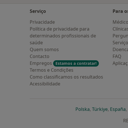
Serviço
Para o
Privacidade
Médic
Política de privacidade para
Clínica
determinados profissionais de
Pergun
saúde
Serviç
Quem somos
Doenc
Contacto
FAQ
Empregos
Aplica
Estamos a contratar!
Termos e Condições
Como classificamos os resultados
Acessibilidade
abre num novo s
abre num
a
Polska
,
Türkiye
,
España
,
RE