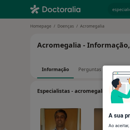
especiali
Homepage
Doenças
Acromegalia
Acromegalia - Informação,
Informação
Perguntas & Respostas
Especialistas - acromegalia
A sua p
Ao aceitar,