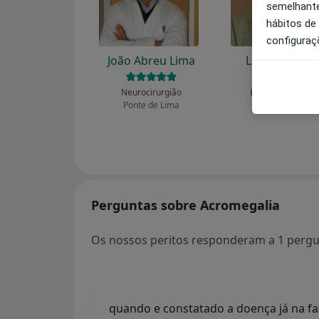
semelhante
hábitos de
configuraç
João Abreu Lima
Luis Barreiro
Neurocirurgião
Endocrinologista
Ponte de Lima
Lisboa
Perguntas sobre Acromegalia
Os nossos peritos responderam a 1 perg
quando e constatado a doença já na fa