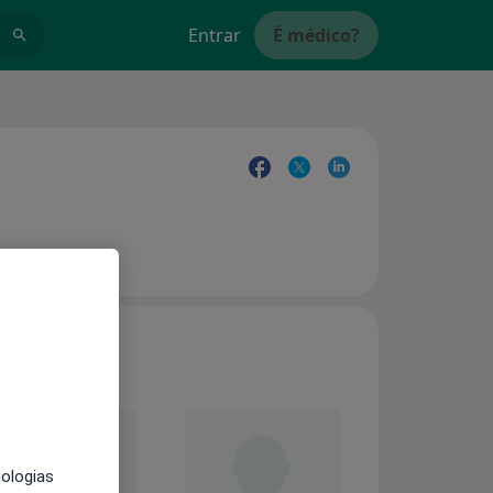
Entrar
É médico?
nologias