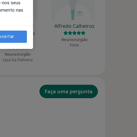
e nos seus
momento nas
Adriano Óscar
Alfredo Calheiros
Martins Araújo
Aceitar
Neurocirurgião
Gomes
Porto
Neurocirurgião
Leça Da Palmeira
Faça uma pergunta