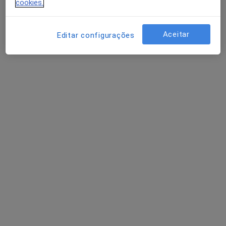
cookies.
Dra. Sonia Pratas
Endocrinologista
Aceitar
Editar configurações
3 opiniões
Morada 1
Morada 2
Morada 3
X-Clinic Av Eng. Duarte Pacheco , n26 piso 01, Lisboa
•
Mapa
Consultório privado
Esse especialista não oferece agendamento online para esse endereço.
Solicite um atendimento