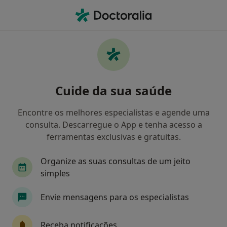
Men
Carcinoma Papilar • Lisboa, Lisboa
Filters
• 1
Mapa
Carcinoma Papilar, Lisboa
Cuide da sua saúde
Como classificamos os resultados
Encontre os melhores especialistas e agende uma
consulta. Descarregue o App e tenha acesso a
Qual é a especialização que procura?
ferramentas exclusivas e gratuitas.
Endocrinologista
Cardiologista
Cirurgião 
Organize as suas consultas de um jeito
simples
Envie mensagens para os especialistas
Receba notificações