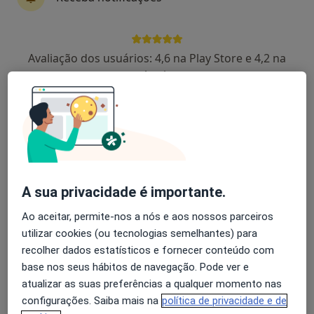
Dr. Eduardo Barreiros
Avaliação dos usuários: 4,6 na Play Store e 4,2 na
Endocrinologista
Apple
6 opiniões
Avenida Sacadura Cabral Nº4 B, Lisboa
•
Mapa
Luís e Eduardo Barreiros Endocrinologistas
Esse especialista não oferece agendamento online para esse endereço.
Solicite um atendimento
A sua privacidade é importante.
Ao aceitar, permite-nos a nós e aos nossos parceiros
utilizar cookies (ou tecnologias semelhantes) para
recolher dados estatísticos e fornecer conteúdo com
base nos seus hábitos de navegação. Pode ver e
atualizar as suas preferências a qualquer momento nas
configurações. Saiba mais na
política de privacidade e de