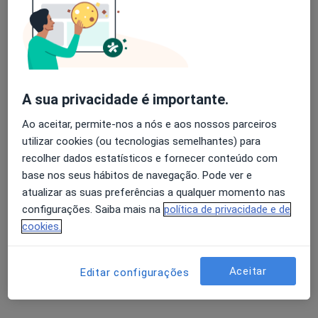
Especialistas - síndrome da dor
patelofemoral
Avaliação dos usuários: 4,6 na Play Store e 4,2 na
Apple
A sua privacidade é importante.
Leandro Massada
Ao aceitar, permite-nos a nós e aos nossos parceiros
Médico do desporto, Traumatologista, Ortoptista
utilizar cookies (ou tecnologias semelhantes) para
Porto
recolher dados estatísticos e fornecer conteúdo com
base nos seus hábitos de navegação. Pode ver e
atualizar as suas preferências a qualquer momento nas
Artur Pereira de Castro
configurações. Saiba mais na
política de privacidade e de
Médico do desporto, Traumatologista
cookies.
Lisboa
Aceitar
Editar configurações
Susana Santos
Especialista em medicina física e reabilitação