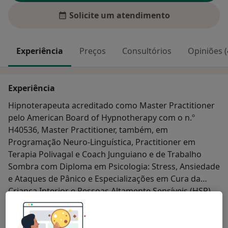
Solicite um atendimento
Experiência
Preços
Consultórios
Opiniões (
Experiência
Hipnoterapeuta acreditado como Master Practitioner
pelo American Board of Hypnotherapy com o n.º
H40536, Master Practitioner, também, em
Programação Neuro-Linguística, Practitioner em
Terapia Polivagal e Coach Junguiano e de Trabalho
Sombra com Diploma em Psicologia: Stress, Ansiedade
e Ataques de Pânico e Especializações em Cura da
Criança Interior e Pessoas Altamente Sensíveis (HSP).
Sobre mim
mais
Principais doenças tratadas