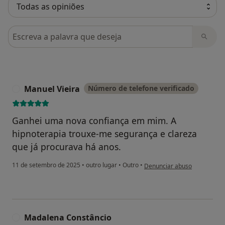
Pesquisar em opiniões
Manuel Vieira
Número de telefone verificado
M
Ganhei uma nova confiança em mim. A
hipnoterapia trouxe-me segurança e clareza
que já procurava há anos.
na opinião do utilizador Manu
11 de setembro de 2025
•
outro lugar
•
Outro
•
Denunciar abuso
Madalena Constâncio
M