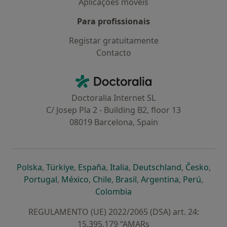
Aplicações móveis
Para profissionais
Registar gratuitamente
Contacto
Contacto
Doctoralia - Homepage
Doctoralia Internet SL
C/ Josep Pla 2 - Building B2, floor 13
08019 Barcelona, Spain
abre num novo separador
abre num novo separador
abre num novo separador
abre num novo separado
abre num n
abre
Polska
,
Türkiye
,
España
,
Italia
,
Deutschland
,
Česko
,
abre num novo separador
abre num novo separador
abre num novo separador
abre num novo separa
abre num no
abre n
Portugal
,
México
,
Chile
,
Brasil
,
Argentina
,
Perú
,
abre num novo separad
Colombia
REGULAMENTO (UE) 2022/2065 (DSA) art. 24:
15.395.179 “AMARs