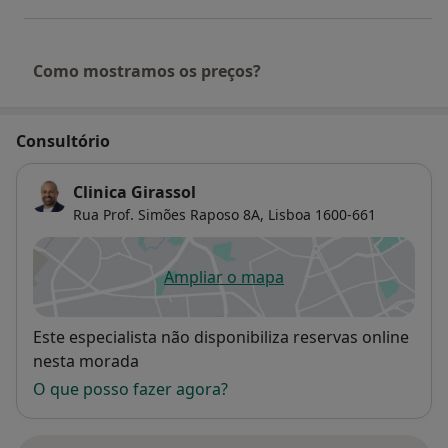
Como mostramos os preços?
Consultório
Clinica Girassol
Rua Prof. Simões Raposo 8A,
Lisboa
1600-661
Ampliar o mapa
abre num novo separador
Disponibilidade
Este especialista não disponibiliza reservas online
nesta morada
O que posso fazer agora?