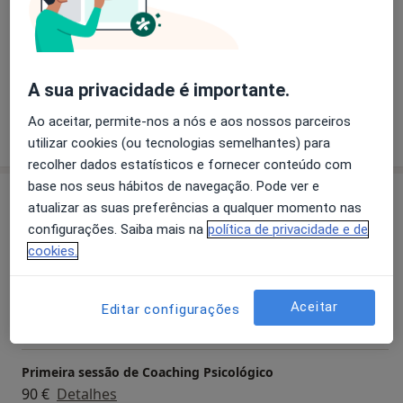
Transtornos De Estresse
Pacientes que trato
Adultos
A sua privacidade é importante.
Ao aceitar, permite-nos a nós e aos nossos parceiros
Mostrar mais detalhes
sobre a experiência
utilizar cookies (ou tecnologias semelhantes) para
recolher dados estatísticos e fornecer conteúdo com
base nos seus hábitos de navegação. Pode ver e
Serviços e preços
atualizar as suas preferências a qualquer momento nas
configurações. Saiba mais na
política de privacidade e de
Consulta online
cookies.
60 €
Detalhes
Primeira consulta de Hipnose clínica
Aceitar
Editar configurações
90 €
Detalhes
Primeira sessão de Coaching Psicológico
90 €
Detalhes