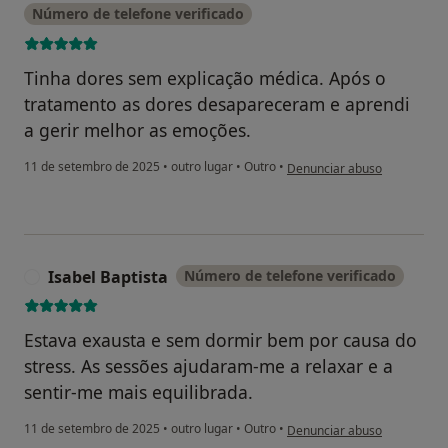
Número de telefone verificado
Tinha dores sem explicação médica. Após o
tratamento as dores desapareceram e aprendi
a gerir melhor as emoções.
na opinião do utilizador Mad
11 de setembro de 2025
•
outro lugar
•
Outro
•
Denunciar abuso
Isabel Baptista
Número de telefone verificado
I
Estava exausta e sem dormir bem por causa do
stress. As sessões ajudaram-me a relaxar e a
sentir-me mais equilibrada.
na opinião do utilizador Isabe
11 de setembro de 2025
•
outro lugar
•
Outro
•
Denunciar abuso