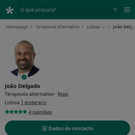
Men
O que procura?
Homepage
Terapeuta Alternativo
Lisboa
João Delg
Mudar de cidad
João Delgado
sobre as especializações
Terapeuta alternativo
·
Mais
Lisboa
1 endereço
4 opiniões
Dados do contacto