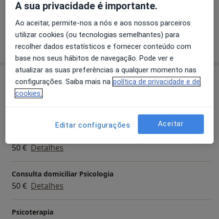
A sua privacidade é importante.
Desenvolvimento do projecto Psicoterapia nas Escolas
a11y_sr_more_d
Agrafia
Transtornos Da Ansiedade
+6
Formador de Avaliação Psicológica e Fundamentos de
Ao aceitar, permite-nos a nós e aos nossos parceiros
Neuropsicologia
utilizar cookies (ou tecnologias semelhantes) para
Mostrar mais detalhes
CROKIS - EDUCAÇÃO, PSICOLOGIA E INFORMÁTICA
sobre a experiência
recolher dados estatísticos e fornecer conteúdo com
Formador de informática
base nos seus hábitos de navegação. Pode ver e
CPA do CCB - CENTRO DE PEDAGOGIA E ANIMAÇÃO DO
atualizar as suas preferências a qualquer momento nas
Serviços e preços
CENTRO CULTURAL DE BELÉM
configurações. Saiba mais na
política de privacidade e de
Produção de espectáculos e actividades artísticas
cookies.
Primeira consulta Psicologia
Coordenação pedagógica
50 €
Detalhes
SINAIS VITAIS, FORMASAU - FORMAÇÃO SAÚDE, LDA.
Aceitar
Editar configurações
Administrativo
Avaliação Psicológica
AFMP - ASSOCIAÇÃO FERNÃO MENDES PINTO
50 €
Detalhes
Professor de informática
Consulta domiciliar Psicologia
HABILITAÇÕES:
50 €
Detalhes
Pós Graduação em
Psicologia Clínica /
Neuropsicologia / Psicoterapia
Psicoterapia