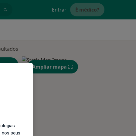
Entrar
É médico?
sultados
Ampliar mapa
Segunda-feira
Ter,
Qua
Qui,
11 Ago
12 Ago
13 Ago
nologias
e nos seus