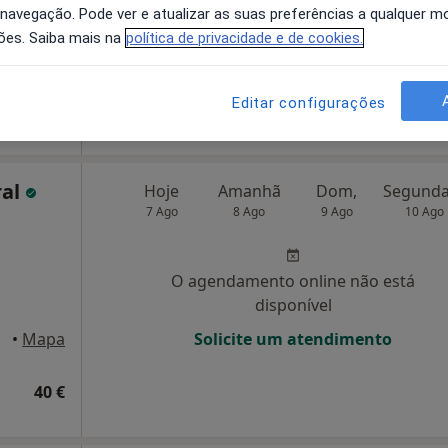
 navegação. Pode ver e atualizar as suas preferências a qualquer 
disponível
ões. Saiba mais na
política de privacidade e de cookies.
Solicite um atendimento
Editar configurações
40 €
ral
Hoje
Amanhã
Dom,
7 Ago
8 Ago
9 Ago
10 Ago
O agendamento online não está
disponível
•
Mapa
Solicite um atendimento
40 €