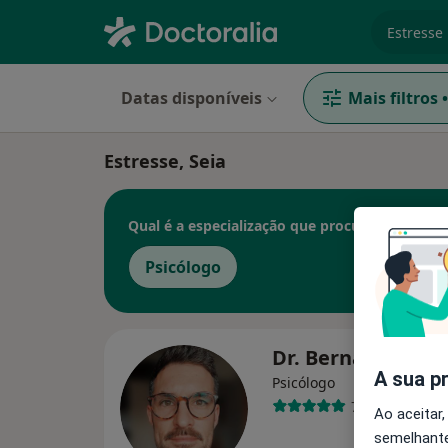
especiali
Datas disponíveis
Mais filtros
•
Estresse, Seia
Qual é a especialização que procura?
Psicólogo
Dr. Bernardo Ferr
A sua p
Psicólogo
7 opiniões
Ao aceitar,
semelhante