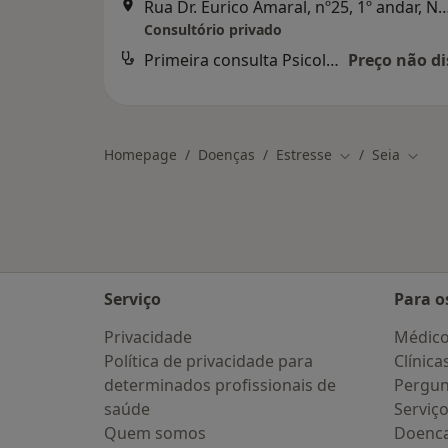
Rua Dr. Eurico Amaral, nº25, 1º a
Consultório privado
Primeira consulta Psicologia
Preço não di
Homepage
Doenças
Estresse
Seia
Mudar de cidad
Mudar
Serviço
Para o
Privacidade
Médic
Política de privacidade para
Clínica
determinados profissionais de
Pergun
saúde
Serviç
Quem somos
Doenc