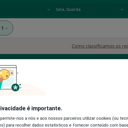
dade, doença ou nome
p. ex. Lisboa
1
Como classificamos os re
eira
Hoje
Amanhã
Dom,
rivacidade é importante.
7 Ago
8 Ago
9 Ago
10 Ago
 permite-nos a nós e aos nossos parceiros utilizar cookies (ou tec
s) para recolher dados estatísticos e fornecer conteúdo com bas
O agendamento online não está