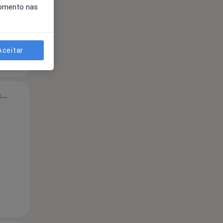
momento nas
Aceitar
Segunda-feira
Ter,
Qua
Qui,
11 Ago
12 Ago
13 Ago