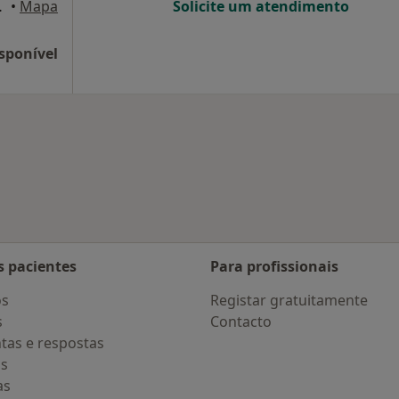
ndar, Nelas
•
Mapa
Solicite um atendimento
sponível
e
 de cidade
s pacientes
Para profissionais
os
Registar gratuitamente
s
Contacto
tas e respostas
os
as