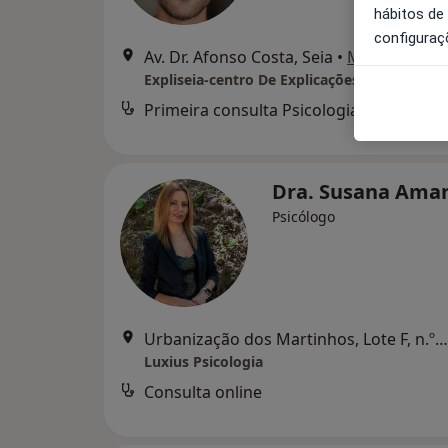
hábitos de
configuraç
Av. Dr. Afonso Costa, Seia
•
Mapa
Expliseia-centro De Explicações Lda
Primeira consulta Psicologia
Dra. Susana Ama
Psicólogo
Urbanização dos Martinhos, Lote F, n.º103, Seia
Luxius Psicologia
Consulta online