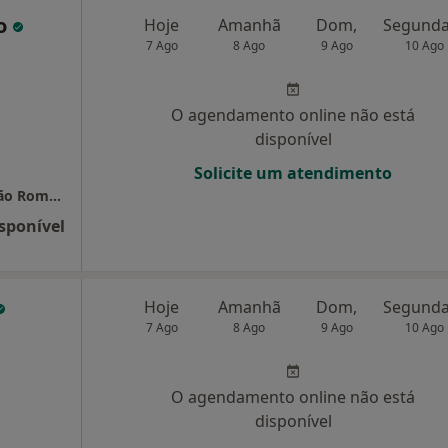
to
Hoje
Amanhã
Dom,
7 Ago
8 Ago
9 Ago
10 Ago
O agendamento online não está
disponível
Solicite um atendimento
Clínica Médica e Fisioterapia Requilibrium São Romão
sponível
Hoje
Amanhã
Dom,
7 Ago
8 Ago
9 Ago
10 Ago
O agendamento online não está
disponível